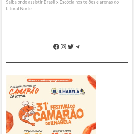
Post
post:
Saiba onde assistir Brasil x Escócia nos telões e arenas do
Litoral Norte
Facebook
Instagram
Twitter
Telegram