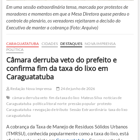
Em uma sessão extraordinária tensa, marcada por protestos de
moradores e momentos em que a Mesa Diretora quase perdeu o
controle do plenário, os vereadores rejeitaram a decisão do
Executivo de manter a cobrança (Foto: Arquivo)
CARAGUATATUBA
CIDADES
DESTAQUES
NOVA IMPRENSA
POLÍTICA
Câmara derruba veto do prefeito e
confirma fim da taxa do lixo em
Caraguatatuba
Redação Nova Imprensa
24 de junho de 2026
câmara derruba veto
fim da taxa do lixo
Mateus Silva
notícias de
Caraguatatuba
política litoral norte
pressão popular
protesto
Caraguatatuba
revogação de tributo
Sessão Extraordinária
taxa do lixo
caraguatatuba
A cobrança da Taxa de Manejo de Resíduos Sólidos Urbanos
(TMRSU), conhecida popularmente como a taxa do lixo, está