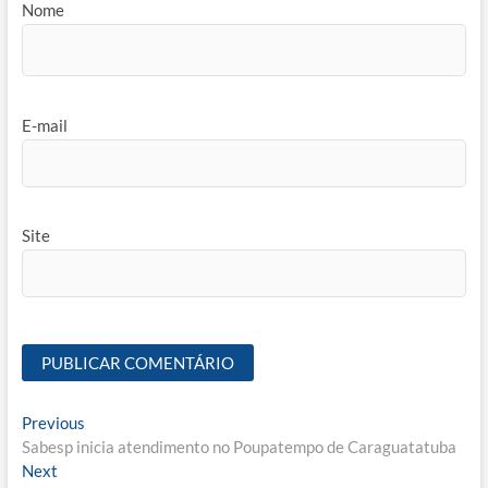
Nome
E-mail
Site
Navegação
Previous
Previous
post:
Sabesp inicia atendimento no Poupatempo de Caraguatatuba
de
Next
Next