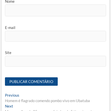
Nome
E-mail
Site
Navegação
Previous
Previous
post:
Homem é flagrado comendo pombo vivo em Ubatuba
de
Next
Next