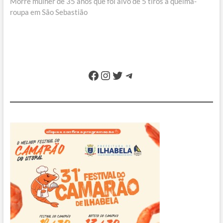
Post
post:
Morre mulher de 35 anos que foi alvo de 5 tiros à queima-
roupa em São Sebastião
Facebook
Instagram
Twitter
Telegram