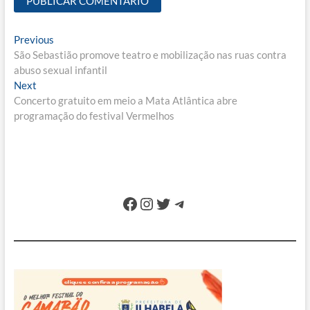
Navegação
Previous
Previous
post:
São Sebastião promove teatro e mobilização nas ruas contra
de
abuso sexual infantil
Post
Next
Next
post:
Concerto gratuito em meio a Mata Atlântica abre
programação do festival Vermelhos
Facebook
Instagram
Twitter
Telegram