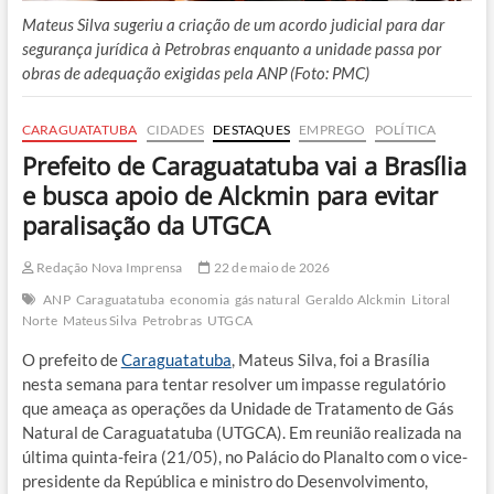
Mateus Silva sugeriu a criação de um acordo judicial para dar
segurança jurídica à Petrobras enquanto a unidade passa por
obras de adequação exigidas pela ANP (Foto: PMC)
CARAGUATATUBA
CIDADES
DESTAQUES
EMPREGO
POLÍTICA
Prefeito de Caraguatatuba vai a Brasília
e busca apoio de Alckmin para evitar
paralisação da UTGCA
Redação Nova Imprensa
22 de maio de 2026
ANP
Caraguatatuba
economia
gás natural
Geraldo Alckmin
Litoral
Norte
Mateus Silva
Petrobras
UTGCA
O prefeito de
Caraguatatuba
, Mateus Silva, foi a Brasília
nesta semana para tentar resolver um impasse regulatório
que ameaça as operações da Unidade de Tratamento de Gás
Natural de Caraguatatuba (UTGCA). Em reunião realizada na
última quinta-feira (21/05), no Palácio do Planalto com o vice-
presidente da República e ministro do Desenvolvimento,