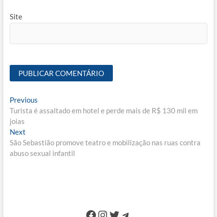
Site
Navegação
Previous
Previous
post:
Turista é assaltado em hotel e perde mais de R$ 130 mil em
de
joias
Post
Next
Next
post:
São Sebastião promove teatro e mobilização nas ruas contra
abuso sexual infantil
Facebook
Instagram
Twitter
Telegram