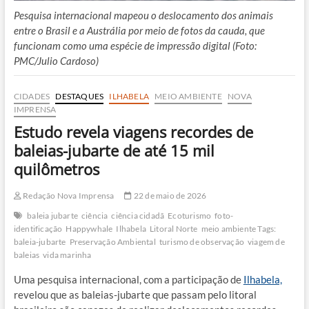
Pesquisa internacional mapeou o deslocamento dos animais
entre o Brasil e a Austrália por meio de fotos da cauda, que
funcionam como uma espécie de impressão digital (Foto:
PMC/Julio Cardoso)
CIDADES
DESTAQUES
ILHABELA
MEIO AMBIENTE
NOVA
IMPRENSA
Estudo revela viagens recordes de
baleias-jubarte de até 15 mil
quilômetros
Redação Nova Imprensa
22 de maio de 2026
baleia jubarte
ciência
ciência cidadã
Ecoturismo
foto-
identificação
Happywhale
Ilhabela
Litoral Norte
meio ambiente Tags:
baleia-jubarte
Preservação Ambiental
turismo de observação
viagem de
baleias
vida marinha
Uma pesquisa internacional, com a participação de
Ilhabela,
revelou que as baleias-jubarte que passam pelo litoral