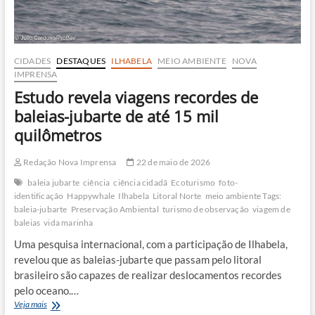
CIDADES
DESTAQUES
ILHABELA
MEIO AMBIENTE
NOVA
IMPRENSA
Estudo revela viagens recordes de
baleias-jubarte de até 15 mil
quilômetros
Redação Nova Imprensa
22 de maio de 2026
baleia jubarte
ciência
ciência cidadã
Ecoturismo
foto-
identificação
Happywhale
Ilhabela
Litoral Norte
meio ambiente Tags:
baleia-jubarte
Preservação Ambiental
turismo de observação
viagem de
baleias
vida marinha
Uma pesquisa internacional, com a participação de Ilhabela,
revelou que as baleias-jubarte que passam pelo litoral
brasileiro são capazes de realizar deslocamentos recordes
pelo oceano.…
Estudo
Veja mais