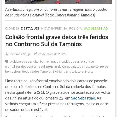
As vítimas chegaram a ficar presas nas ferragens, mas o quadro
de saúde delas é estável (Foto: Concessionária Tamoios)
CIDADES
DESTAQUES
NOVA IMPRENSA
POLÍCIA
SÃO SEBASTIÃO
Colisão frontal grave deixa três feridos
no Contorno Sul da Tamoios
Fernanda Veiga
21 de maio de 2026
Acidente de trânsito
bairro jaraguá
batida de carro
colisão
frontal
feridos contorno sul
notícias de Caraguatatuba
resgate corpo de
bombeiros
Rodovia dos Tamoios
SAMU
trânsito Litoral Norte
Uma forte colisão frontal envolvendo dois carros de passeio
deixou três feridos no Contorno Sul da rodovia dos Tamoios,
nesta quinta-feira (21). O grave acidente aconteceu por volta
das 7h, na altura do quilômetro 22, em
São Sebastião
. As
vítimas chegaram a ficar presas nas ferragens, mas o quadro
de saúde delas é estável.