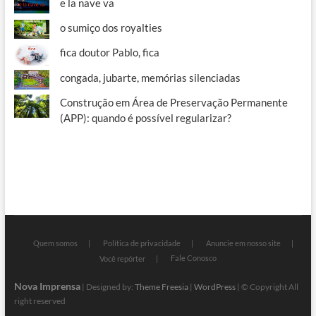
e la nave va
o sumiço dos royalties
fica doutor Pablo, fica
congada, jubarte, memórias silenciadas
Construção em Área de Preservação Permanente
(APP): quando é possível regularizar?
Quem somos
Política de privacidade
Anuncie em nosso site
Fale Conosco
Você repórter
Nova Imprensa
| Designed by:
Theme Freesia
|
WordPress
| © Copyright All
right reserved