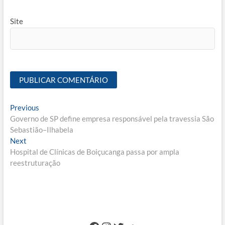
Site
Navegação
Previous
Previous
post:
Governo de SP define empresa responsável pela travessia São
de
Sebastião–Ilhabela
Post
Next
Next
post:
Hospital de Clínicas de Boiçucanga passa por ampla
reestruturação