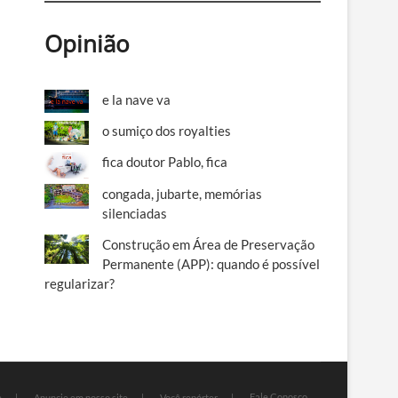
Opinião
e la nave va
o sumiço dos royalties
fica doutor Pablo, fica
congada, jubarte, memórias
silenciadas
Construção em Área de Preservação
Permanente (APP): quando é possível
regularizar?
Fale Conosco
e
Anuncie em nosso site
Você repórter