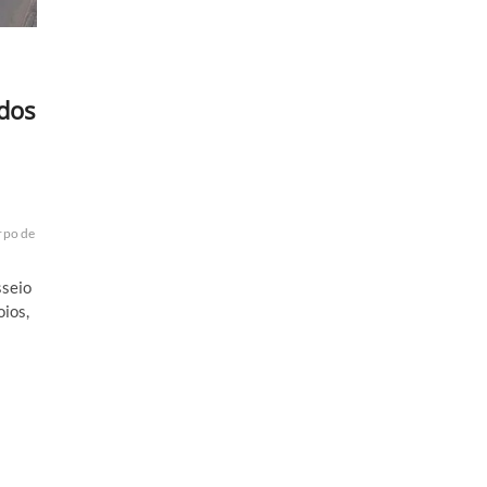
idos
rpo de
sseio
oios,