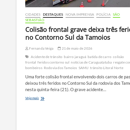
CIDADES
DESTAQUES
NOVA IMPRENSA
POLÍCIA
SÃO
SEBASTIÃO
Colisão frontal grave deixa três fer
no Contorno Sul da Tamoios
Fernanda Veiga
21 de maio de 2026
Acidente de trânsito
bairro jaraguá
batida de carro
colisão
frontal
feridos contorno sul
notícias de Caraguatatuba
resgate co
bombeiros
Rodovia dos Tamoios
SAMU
trânsito Litoral Norte
Uma forte colisão frontal envolvendo dois carros de pa
deixou três feridos no Contorno Sul da rodovia dos Tam
nesta quinta-feira (21). O grave acidente…
Colisão
Veja mais
frontal
grave
deixa
três
feridos
no