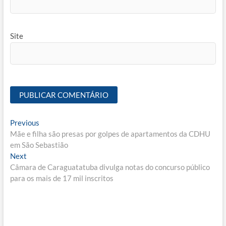
Site
Navegação
Previous
Previous
post:
Mãe e filha são presas por golpes de apartamentos da CDHU
de
em São Sebastião
Post
Next
Next
post:
Câmara de Caraguatatuba divulga notas do concurso público
para os mais de 17 mil inscritos