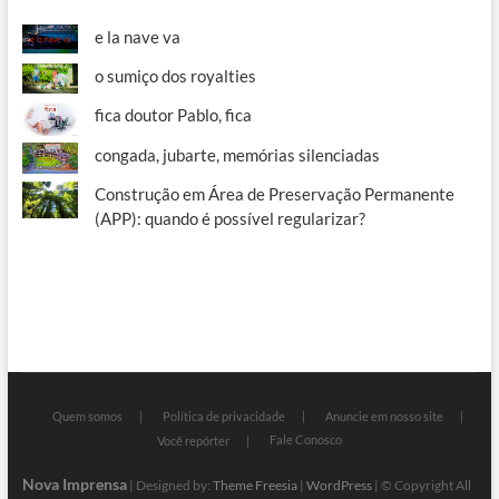
e la nave va
o sumiço dos royalties
fica doutor Pablo, fica
congada, jubarte, memórias silenciadas
Construção em Área de Preservação Permanente
(APP): quando é possível regularizar?
Quem somos
Política de privacidade
Anuncie em nosso site
Fale Conosco
Você repórter
Nova Imprensa
| Designed by:
Theme Freesia
|
WordPress
| © Copyright All