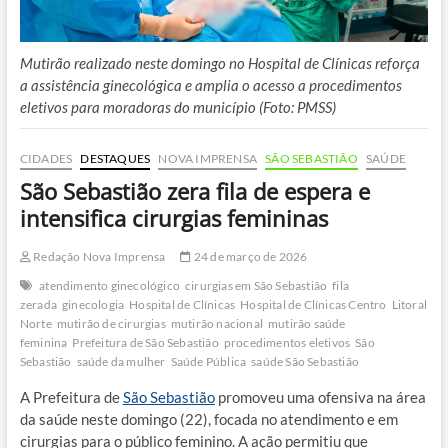
Mutirão realizado neste domingo no Hospital de Clínicas reforça
a assistência ginecológica e amplia o acesso a procedimentos
eletivos para moradoras do município (Foto: PMSS)
CIDADES
DESTAQUES
NOVA IMPRENSA
SÃO SEBASTIÃO
SAÚDE
São Sebastião zera fila de espera e
intensifica cirurgias femininas
Redação Nova Imprensa
24 de março de 2026
atendimento ginecológico
cirurgias em São Sebastião
fila
zerada
ginecologia
Hospital de Clínicas
Hospital de Clínicas Centro
Litoral
Norte
mutirão de cirurgias
mutirão nacional
mutirão saúde
feminina
Prefeitura de São Sebastião
procedimentos eletivos
São
Sebastião
saúde da mulher
Saúde Pública
saúde São Sebastião
A Prefeitura de
São Sebastião
promoveu uma ofensiva na área
da saúde neste domingo (22), focada no atendimento e em
cirurgias para o público feminino. A ação permitiu que