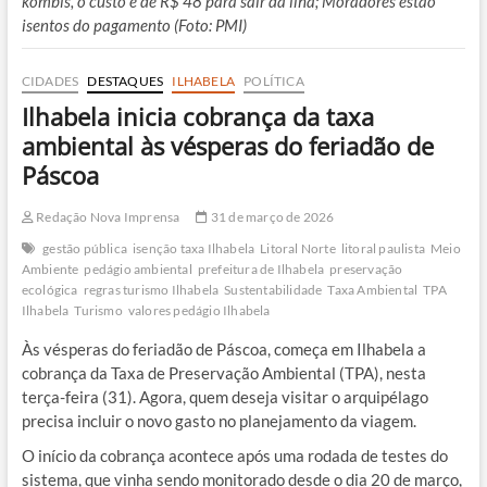
kombis, o custo é de R$ 48 para sair da ilha; Moradores estão
isentos do pagamento (Foto: PMI)
CIDADES
DESTAQUES
ILHABELA
POLÍTICA
Ilhabela inicia cobrança da taxa
ambiental às vésperas do feriadão de
Páscoa
Redação Nova Imprensa
31 de março de 2026
gestão pública
isenção taxa Ilhabela
Litoral Norte
litoral paulista
Meio
Ambiente
pedágio ambiental
prefeitura de Ilhabela
preservação
ecológica
regras turismo Ilhabela
Sustentabilidade
Taxa Ambiental
TPA
Ilhabela
Turismo
valores pedágio Ilhabela
Às vésperas do feriadão de Páscoa, começa em Ilhabela a
cobrança da Taxa de Preservação Ambiental (TPA), nesta
terça-feira (31). Agora, quem deseja visitar o arquipélago
precisa incluir o novo gasto no planejamento da viagem.
O início da cobrança acontece após uma rodada de testes do
sistema, que vinha sendo monitorado desde o dia 20 de março,