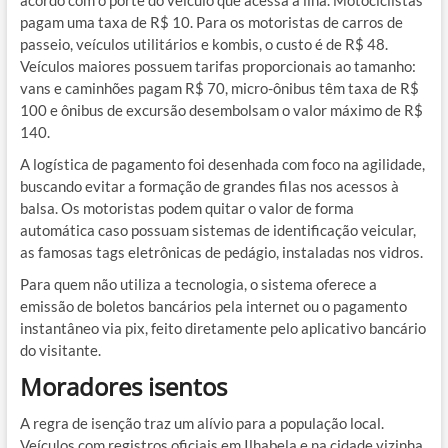
acordo com o porte do veículo que acessa a ilha. Motociclistas
pagam uma taxa de R$ 10. Para os motoristas de carros de
passeio, veículos utilitários e kombis, o custo é de R$ 48.
Veículos maiores possuem tarifas proporcionais ao tamanho:
vans e caminhões pagam R$ 70, micro-ônibus têm taxa de R$
100 e ônibus de excursão desembolsam o valor máximo de R$
140.
A logística de pagamento foi desenhada com foco na agilidade,
buscando evitar a formação de grandes filas nos acessos à
balsa. Os motoristas podem quitar o valor de forma
automática caso possuam sistemas de identificação veicular,
as famosas tags eletrônicas de pedágio, instaladas nos vidros.
Para quem não utiliza a tecnologia, o sistema oferece a
emissão de boletos bancários pela internet ou o pagamento
instantâneo via pix, feito diretamente pelo aplicativo bancário
do visitante.
Moradores isentos
A regra de isenção traz um alívio para a população local.
Veículos com registros oficiais em Ilhabela e na cidade vizinha,