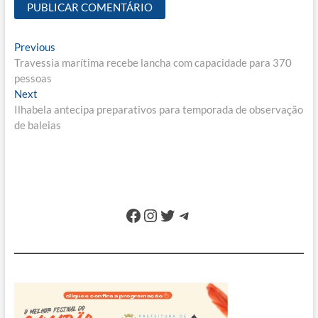
Navegação
Previous
Previous
post:
Travessia marítima recebe lancha com capacidade para 370
de
pessoas
Post
Next
Next
post:
Ilhabela antecipa preparativos para temporada de observação
de baleias
Facebook
Instagram
Twitter
Telegram