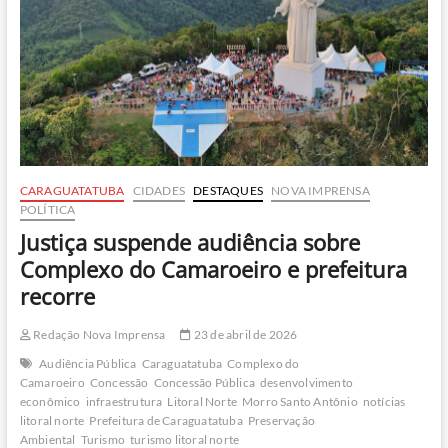
de
Experiências
Turísticas
do
Estado
CARAGUATATUBA
CIDADES
DESTAQUES
NOVA IMPRENSA
POLÍTICA
Justiça suspende audiência sobre
Complexo do Camaroeiro e prefeitura
recorre
Redação Nova Imprensa
23 de abril de 2026
Audiência Pública
Caraguatatuba
Complexo do
Camaroeiro
Concessão
Concessão Pública
desenvolvimento
econômico
infraestrutura
Litoral Norte
Morro Santo Antônio
notícias
litoral norte
Prefeitura de Caraguatatuba
Preservação
Ambiental
Turismo
turismo litoral norte