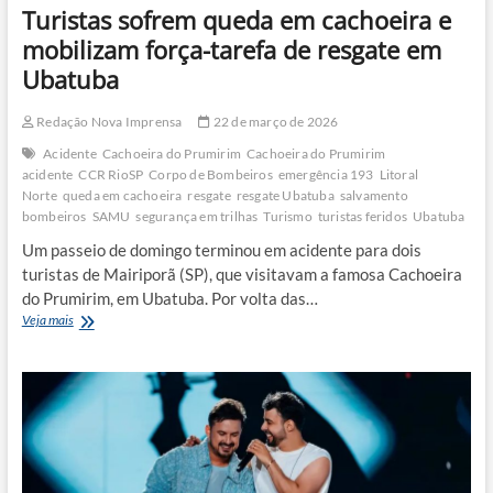
Turistas sofrem queda em cachoeira e
mobilizam força-tarefa de resgate em
Ubatuba
Redação Nova Imprensa
22 de março de 2026
Acidente
Cachoeira do Prumirim
Cachoeira do Prumirim
acidente
CCR RioSP
Corpo de Bombeiros
emergência 193
Litoral
Norte
queda em cachoeira
resgate
resgate Ubatuba
salvamento
bombeiros
SAMU
segurança em trilhas
Turismo
turistas feridos
Ubatuba
Um passeio de domingo terminou em acidente para dois
turistas de Mairiporã (SP), que visitavam a famosa Cachoeira
do Prumirim, em Ubatuba. Por volta das…
Turistas
Veja mais
sofrem
queda
em
cachoeira
e
mobilizam
força-
tarefa