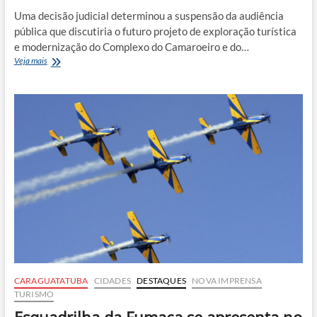
Uma decisão judicial determinou a suspensão da audiência
pública que discutiria o futuro projeto de exploração turística
e modernização do Complexo do Camaroeiro e do…
Justiça
Veja mais
suspende
audiência
sobre
Complexo
do
Camaroeiro
e
prefeitura
recorre
CARAGUATATUBA
CIDADES
DESTAQUES
NOVA IMPRENSA
TURISMO
Esquadrilha da Fumaça se apresenta no