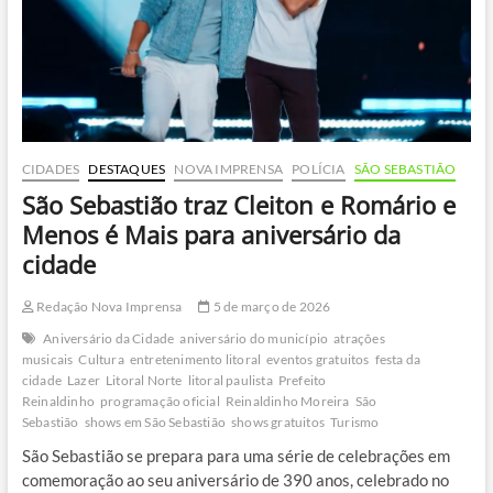
de
resgate
em
Ubatuba
CIDADES
DESTAQUES
NOVA IMPRENSA
POLÍCIA
SÃO SEBASTIÃO
São Sebastião traz Cleiton e Romário e
Menos é Mais para aniversário da
cidade
Redação Nova Imprensa
5 de março de 2026
Aniversário da Cidade
aniversário do município
atrações
musicais
Cultura
entretenimento litoral
eventos gratuitos
festa da
cidade
Lazer
Litoral Norte
litoral paulista
Prefeito
Reinaldinho
programação oficial
Reinaldinho Moreira
São
Sebastião
shows em São Sebastião
shows gratuitos
Turismo
São Sebastião se prepara para uma série de celebrações em
comemoração ao seu aniversário de 390 anos, celebrado no