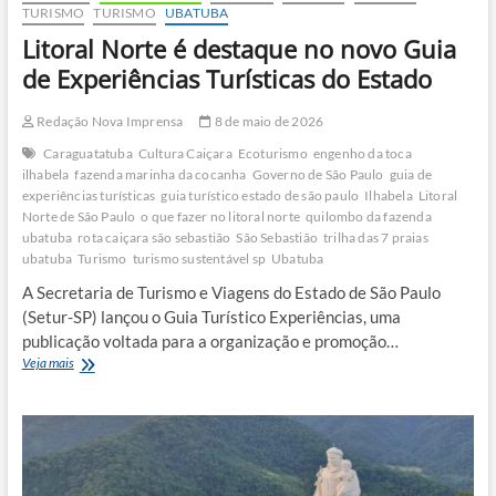
TURISMO
TURISMO
UBATUBA
Litoral Norte é destaque no novo Guia
de Experiências Turísticas do Estado
Redação Nova Imprensa
8 de maio de 2026
Caraguatatuba
Cultura Caiçara
Ecoturismo
engenho da toca
ilhabela
fazenda marinha da cocanha
Governo de São Paulo
guia de
experiências turísticas
guia turístico estado de são paulo
Ilhabela
Litoral
Norte de São Paulo
o que fazer no litoral norte
quilombo da fazenda
ubatuba
rota caiçara são sebastião
São Sebastião
trilha das 7 praias
ubatuba
Turismo
turismo sustentável sp
Ubatuba
A Secretaria de Turismo e Viagens do Estado de São Paulo
(Setur-SP) lançou o Guia Turístico Experiências, uma
publicação voltada para a organização e promoção…
Litoral
Veja mais
Norte
é
destaque
no
novo
Guia