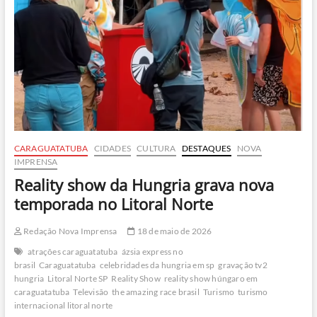
CARAGUATATUBA
CIDADES
CULTURA
DESTAQUES
NOVA
IMPRENSA
Reality show da Hungria grava nova
temporada no Litoral Norte
Redação Nova Imprensa
18 de maio de 2026
atrações caraguatatuba
ázsia express no
brasil
Caraguatatuba
celebridades da hungria em sp
gravação tv2
hungria
Litoral Norte SP
Reality Show
reality show húngaro em
caraguatatuba
Televisão
the amazing race brasil
Turismo
turismo
internacional litoral norte