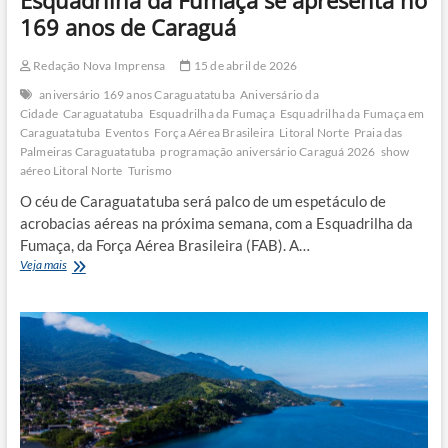
169 anos de Caraguá
Redação Nova Imprensa
15 de abril de 2026
aniversário 169 anos Caraguatatuba
Aniversário da
Cidade
Caraguatatuba
Esquadrilha da Fumaça
Esquadrilha da Fumaça em
Caraguatatuba
Eventos
Força Aérea Brasileira
Litoral Norte
Praia das
Palmeiras Caraguatatuba
programação aniversário Caraguá 2026
show
aéreo Litoral Norte
Turismo
O céu de Caraguatatuba será palco de um espetáculo de
acrobacias aéreas na próxima semana, com a Esquadrilha da
Fumaça, da Força Aérea Brasileira (FAB). A…
Esquadrilha
Veja mais
da
Fumaça
se
apresenta
no
169
anos
de
Caraguá