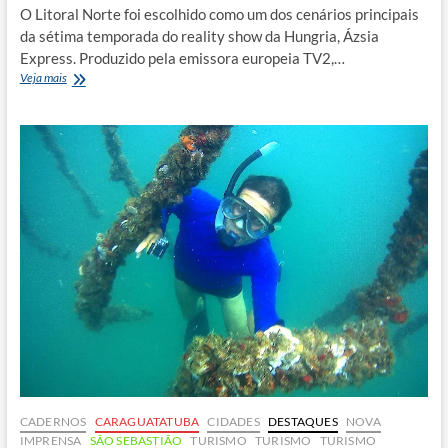
O Litoral Norte foi escolhido como um dos cenários principais
da sétima temporada do reality show da Hungria, Ázsia
Express. Produzido pela emissora europeia TV2,…
Reality
Veja mais
show
da
Hungria
grava
nova
temporada
no
Litoral
Norte
CADERNOS
CARAGUATATUBA
CIDADES
DESTAQUES
NOVA
IMPRENSA
SÃO SEBASTIÃO
TURISMO
TURISMO
TURISMO