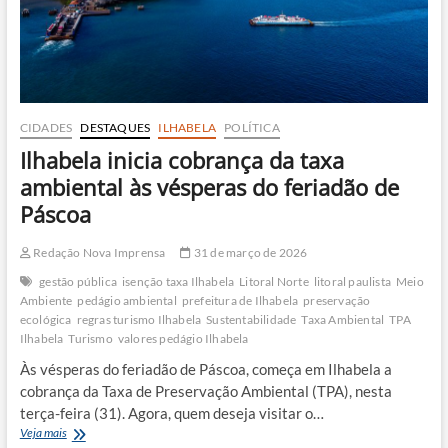
CIDADES
DESTAQUES
ILHABELA
POLÍTICA
Ilhabela inicia cobrança da taxa
ambiental às vésperas do feriadão de
Páscoa
Redação Nova Imprensa
31 de março de 2026
gestão pública
isenção taxa Ilhabela
Litoral Norte
litoral paulista
Meio
Ambiente
pedágio ambiental
prefeitura de Ilhabela
preservação
ecológica
regras turismo Ilhabela
Sustentabilidade
Taxa Ambiental
TPA
Ilhabela
Turismo
valores pedágio Ilhabela
Às vésperas do feriadão de Páscoa, começa em Ilhabela a
cobrança da Taxa de Preservação Ambiental (TPA), nesta
terça-feira (31). Agora, quem deseja visitar o…
Ilhabela
Veja mais