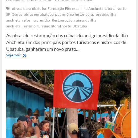
atraso obra ubatuba
Fundação Florestal
Ilha Anchieta
Litoral Norte
SP
Obras
obras em ubatuba
patrimônio histórico sp
presídio ilha
anchieta
reforma presídio
Restauração
ruínas da ilha
anchieta
Turismo
turismo litoral norte
Ubatuba
As obras de restauração das ruínas do antigo presídio da Ilha
Anchieta, um dos principais pontos turísticos e históricos de
Ubatuba, ganharam um novo prazo…
Entrega
Veja mais
da
restauração
do
antigo
presídio
da
Ilha
Anchieta
é
adiada
para
agosto