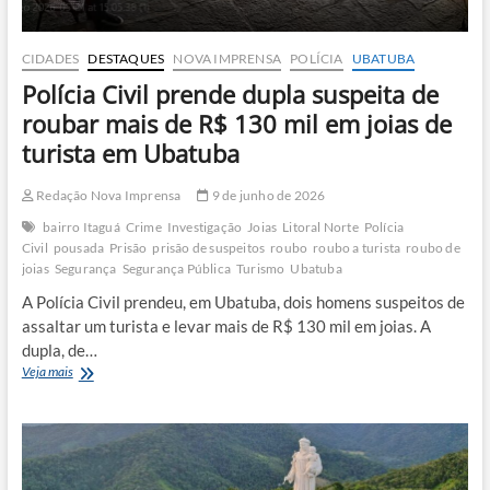
CIDADES
DESTAQUES
NOVA IMPRENSA
POLÍCIA
UBATUBA
Polícia Civil prende dupla suspeita de
roubar mais de R$ 130 mil em joias de
turista em Ubatuba
Redação Nova Imprensa
9 de junho de 2026
bairro Itaguá
Crime
Investigação
Joias
Litoral Norte
Polícia
Civil
pousada
Prisão
prisão de suspeitos
roubo
roubo a turista
roubo de
joias
Segurança
Segurança Pública
Turismo
Ubatuba
A Polícia Civil prendeu, em Ubatuba, dois homens suspeitos de
assaltar um turista e levar mais de R$ 130 mil em joias. A
dupla, de…
Polícia
Veja mais
Civil
prende
dupla
suspeita
de
roubar