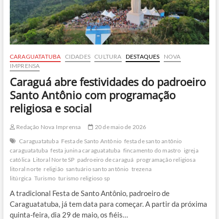
mais
de
R$
130
mil
em
CARAGUATATUBA
CIDADES
CULTURA
DESTAQUES
NOVA
joias
IMPRENSA
de
Caraguá abre festividades do padroeiro
turista
em
Santo Antônio com programação
Ubatuba
religiosa e social
Redação Nova Imprensa
20 de maio de 2026
Caraguatatuba
Festa de Santo Antônio
festa de santo antônio
caraguatatuba
festa junina caraguatatuba
fincamento do mastro
igreja
católica
Litoral Norte SP
padroeiro de caraguá
programação religiosa
litoral norte
religião
santuário santo antônio
trezena
litúrgica
Turismo
turismo religioso sp
A tradicional Festa de Santo Antônio, padroeiro de
Caraguatatuba, já tem data para começar. A partir da próxima
quinta-feira, dia 29 de maio, os fiéis…