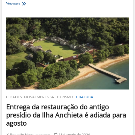
Caraguá
Veja mais
abre
festividades
do
padroeiro
Santo
Antônio
com
programação
religiosa
e
social
CIDADES
NOVA IMPRENSA
TURISMO
UBATUBA
Entrega da restauração do antigo
presídio da Ilha Anchieta é adiada para
agosto
Redação Nova Imprensa
18 de maio de 2026