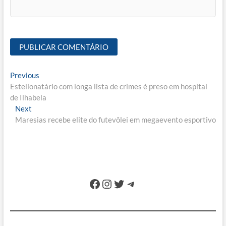
Navegação
Previous
Previous
post:
Estelionatário com longa lista de crimes é preso em hospital
de
de Ilhabela
Post
Next
Next
post:
Maresias recebe elite do futevôlei em megaevento esportivo
Facebook
Instagram
Twitter
Telegram