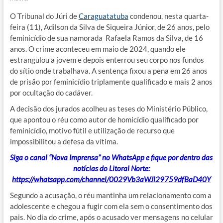
O Tribunal do Júri de
Caraguatatuba
condenou, nesta quarta-
feira (11), Adilson da Silva de Siqueira Júnior, de 26 anos, pelo
feminicídio de sua namorada Rafaela Ramos da Silva, de 16
anos. O crime aconteceu em maio de 2024, quando ele
estrangulou a jovem e depois enterrou seu corpo nos fundos
do sítio onde trabalhava. A sentença fixou a pena em 26 anos
de prisão por feminicídio triplamente qualificado e mais 2 anos
por ocultação do cadáver.
A decisão dos jurados acolheu as teses do Ministério Público,
que apontou o réu como autor de homicídio qualificado por
feminicídio, motivo fútil e utilização de recurso que
impossibilitou a defesa da vítima.
Siga o canal “Nova Imprensa” no WhatsApp e fique por dentro das
notícias do Litoral Norte:
https://whatsapp.com/channel/0029Vb3aWJl29759dfBaD40Y
Segundo a acusação, o réu mantinha um relacionamento com a
adolescente e chegou a fugir com ela sem o consentimento dos
pais. No dia do crime, após o acusado ver mensagens no celular