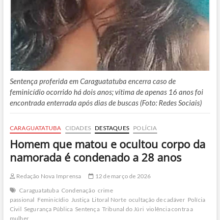
Sentença proferida em Caraguatatuba encerra caso de
feminicídio ocorrido há dois anos; vítima de apenas 16 anos foi
encontrada enterrada após dias de buscas (Foto: Redes Sociais)
CARAGUATATUBA
CIDADES
DESTAQUES
POLÍCIA
Homem que matou e ocultou corpo da
namorada é condenado a 28 anos
Redação Nova Imprensa
12 de março de 2026
Caraguatatuba
Condenação
crime
passional
Feminicídio
Justiça
Litoral Norte
ocultação de cadáver
Polícia
Civil
Segurança Pública
Sentença
Tribunal do Júri
violência contra a
mulher