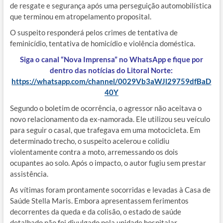
de resgate e segurança após uma perseguição automobilística
que terminou em atropelamento proposital.
O suspeito responderá pelos crimes de tentativa de
feminicídio, tentativa de homicídio e violência doméstica.
Siga o canal “Nova Imprensa” no WhatsApp e fique por
dentro das notícias do Litoral Norte:
https://whatsapp.com/channel/0029Vb3aWJl29759dfBaD
40Y
Segundo o boletim de ocorrência, o agressor não aceitava o
novo relacionamento da ex-namorada. Ele utilizou seu veículo
para seguir o casal, que trafegava em uma motocicleta. Em
determinado trecho, o suspeito acelerou e colidiu
violentamente contra a moto, arremessando os dois
ocupantes ao solo. Após o impacto, o autor fugiu sem prestar
assistência.
As vítimas foram prontamente socorridas e levadas à Casa de
Saúde Stella Maris. Embora apresentassem ferimentos
decorrentes da queda e da colisão, o estado de saúde
detalhado não foi divulgado pela unidade hospitalar.