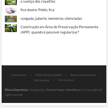
o sumiço dos royalties
fica doutor Pablo, fica
congada, jubarte, memórias silenciadas
Construção em Área de Preservação Permanente
(APP): quando é possível regularizar?
Quem somos
Política de privacidade
Anuncie em nosso site
Fale Conosco
Você repórter
Nova Imprensa
| Designed by:
Theme Freesia
|
WordPress
| © Copyright All
right reserved