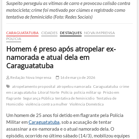
Suspeito perseguiu as vítimas de carro e provocou colisão contra
motocicleta; crime foi motivado por ciúmes e registrado como
tentativa de feminicídio (Foto: Redes Sociais)
CARAGUATATUBA
CIDADES
DESTAQUES
NOVA IMPRENSA
POLÍCIA
Homem é preso após atropelar ex-
namorada e atual dela em
Caraguatatuba
Redação Nova Imprensa
16 de março de 2026
atropelamento proposital
atropelou namorada
Caraguatatuba
crime
em caraguatatuba
Litoral Norte
Polícia
polícia militar sp
Prisão em
flagrante
Segurança Pública
tentativa de feminicídio
Tentativa de
Homicídio
violência contra a mulher
Violência Doméstica
Um homem de 25 anos foi detido em flagrante pela Polícia
Militar em
Caraguatatuba
, sob a acusação de tentar
assassinar a ex-namorada e o atual namorado dela. O
episódio, ocorrido no último sábado (14/3), mobilizou equipes