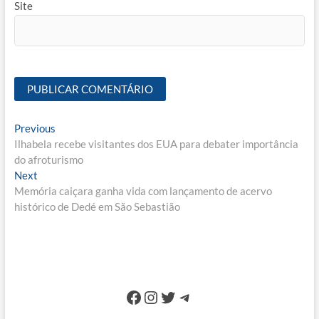
Site
Navegação
Previous
Previous
post:
Ilhabela recebe visitantes dos EUA para debater importância
de
do afroturismo
Post
Next
Next
post:
Memória caiçara ganha vida com lançamento de acervo
histórico de Dedé em São Sebastião
Facebook
Instagram
Twitter
Telegram