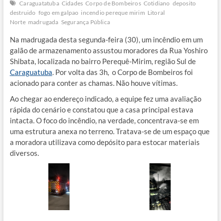
Caraguatatuba
Cidades
Corpo de Bombeiros
Cotidiano
deposito
destruido
fogo em galpao
incendio pereque mirim
Litoral
Norte
madrugada
Segurança Pública
Na madrugada desta segunda-feira (30), um incêndio em um
galão de armazenamento assustou moradores da Rua Yoshiro
Shibata, localizada no bairro Perequê-Mirim, região Sul de
Caraguatuba
. Por volta das 3h, o Corpo de Bombeiros foi
acionado para conter as chamas. Não houve vítimas.
Ao chegar ao endereço indicado, a equipe fez uma avaliação
rápida do cenário e constatou que a casa principal estava
intacta. O foco do incêndio, na verdade, concentrava-se em
uma estrutura anexa no terreno. Tratava-se de um espaço que
a moradora utilizava como depósito para estocar materiais
diversos.