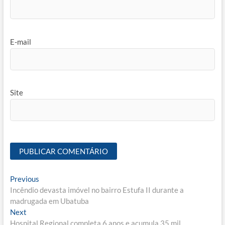
E-mail
Site
Navegação
Previous
Previous
post:
Incêndio devasta imóvel no bairro Estufa II durante a
de
madrugada em Ubatuba
Post
Next
Next
post:
Hospital Regional completa 6 anos e acumula 35 mil