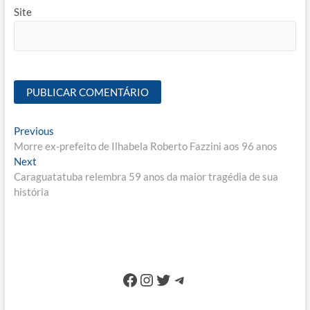
Site
Navegação
Previous
Previous
post:
Morre ex-prefeito de Ilhabela Roberto Fazzini aos 96 anos
de
Next
Next
Post
post:
Caraguatatuba relembra 59 anos da maior tragédia de sua
história
Facebook
Instagram
Twitter
Telegram