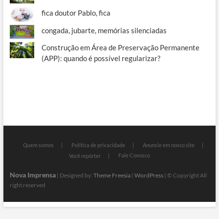
fica doutor Pablo, fica
congada, jubarte, memórias silenciadas
Construção em Área de Preservação Permanente
(APP): quando é possível regularizar?
Quem somos
Política de privacidade
Anuncie em nosso site
Fale Conosco
Você repórter
Nova Imprensa
| Designed by:
Theme Freesia
|
WordPress
| © Copyright All
right reserved