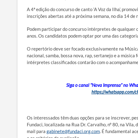
A 4ª edição do concurso de canto ‘A Voz da Ilha’, promo
inscrições abertas até a próxima semana, no dia 14 de
Podem participar do concurso intérpretes de qualquer c
anos. Os candidatos podem optar por uma das categoria
O repertório deve ser focado exclusivamente na Música
nacional, samba, bossa nova, rap, sertanejo e a música f
intérpretes classificados contarão com o acompanhamen
Siga o canal “Nova Imprensa” no Whats
https://whatsapp.com
Os interessados têm duas opções para se inscrever, pes
Fundaci, localizada na Rua Dr. Carvalho, nº 80, na Vila,
mail para
gabinete@fundaci.org.com
. É fundamental ace
e os critérios de avaliação.