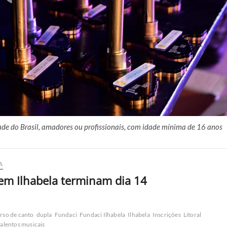
ade do Brasil, amadores ou profissionais, com idade mínima de 16 anos
A
 em Ilhabela terminam dia 14
rso de canto
dupla
Fundaci
Fundaci Ilhabela
Ilhabela
Inscrições
Litoral
talentos musicais