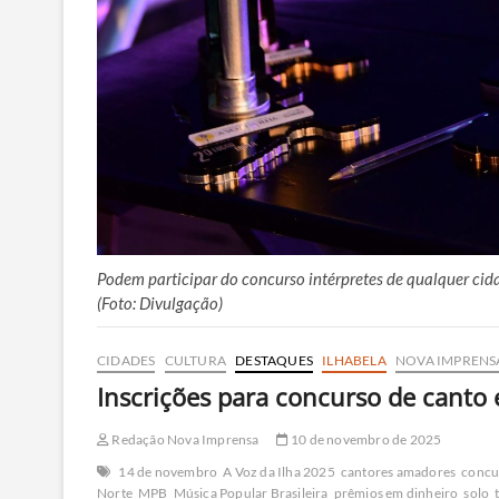
Podem participar do concurso intérpretes de qualquer cid
(Foto: Divulgação)
CIDADES
CULTURA
DESTAQUES
ILHABELA
NOVA IMPRENS
Inscrições para concurso de canto
Redação Nova Imprensa
10 de novembro de 2025
14 de novembro
A Voz da Ilha 2025
cantores amadores
concu
Norte
MPB
Música Popular Brasileira
prêmios em dinheiro
solo