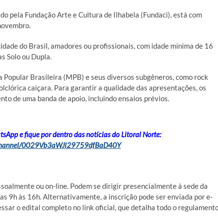
vido pela Fundação Arte e Cultura de Ilhabela (Fundaci), está com
 novembro.
idade do Brasil, amadores ou profissionais, com idade mínima de 16
s Solo ou Dupla.
 Popular Brasileira (MPB) e seus diversos subgêneros, como rock
olclórica caiçara. Para garantir a qualidade das apresentações, os
to de uma banda de apoio, incluindo ensaios prévios.
App e fique por dentro das notícias do Litoral Norte:
/channel/0029Vb3aWJl29759dfBaD40Y
soalmente ou on-line. Podem se dirigir presencialmente à sede da
 das 9h às 16h. Alternativamente, a inscrição pode ser enviada por e-
ssar o edital completo no link oficial, que detalha todo o regulament