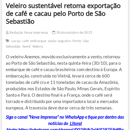
Veleiro sustentável retoma exportação
de café e cacau pelo Porto de São
Sebastião
Redação Nova Imprensa
30 de outubro de 2025
cacau
café
embarque
navio-argueiro
Porto
São
Sebastião
Semil
Veleiro
O veleiro Anemos, movido exclusivamente a vento, retornou
ao Porto de São Sebastião, nesta quinta-feira (30/10), para o
embarque de café e cacau brasileiros com destino à Europa. A
embarcação, construída no Vietnã, levará cerca de 600
toneladas de café cru e 11 toneladas de cacau da Amazônia,
produzidos nos Estados de São Paulo, Minas Gerais, Espírito
Santo e Pará. O destino final é a França, onde o café será
torrado e distribuído por uma importadora local a mercados
europeus. A travessia deve durar cerca de três semanas.
Siga o canal “Nova Imprensa” no WhatsApp e fique por dentro das
notícias do
Litoral
Norte
:
https://whatsapp.com/channel/0029Vb3aWJl29759dfBa