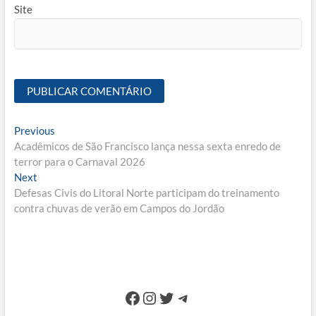
Site
Navegação
Previous
Previous
post:
Acadêmicos de São Francisco lança nessa sexta enredo de
de
terror para o Carnaval 2026
Post
Next
Next
post:
Defesas Civis do Litoral Norte participam do treinamento
contra chuvas de verão em Campos do Jordão
Facebook
Instagram
Twitter
Telegram