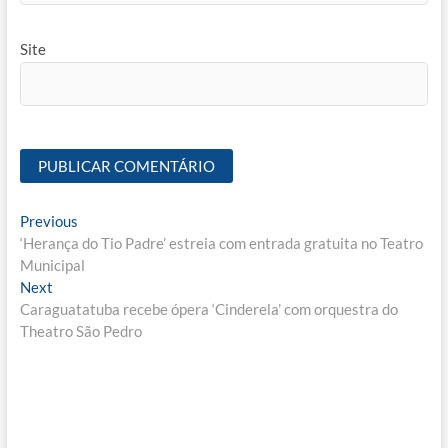
Site
Navegação
Previous
Previous
post:
‘Herança do Tio Padre’ estreia com entrada gratuita no Teatro
de
Municipal
Post
Next
Next
post:
Caraguatatuba recebe ópera ‘Cinderela’ com orquestra do
Theatro São Pedro