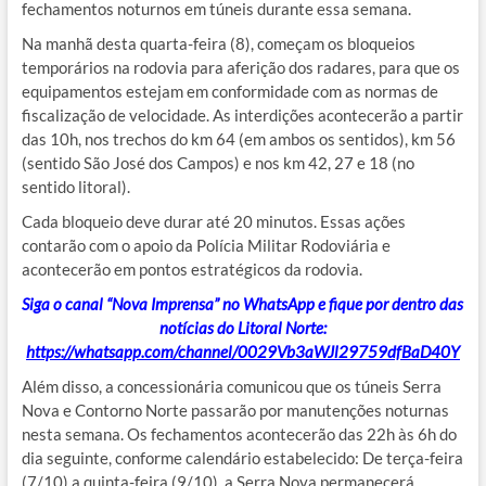
fechamentos noturnos em túneis durante essa semana.
Na manhã desta quarta-feira (8), começam os bloqueios
temporários na rodovia para aferição dos radares, para que os
equipamentos estejam em conformidade com as normas de
fiscalização de velocidade. As interdições acontecerão a partir
das 10h, nos trechos do km 64 (em ambos os sentidos), km 56
(sentido São José dos Campos) e nos km 42, 27 e 18 (no
sentido litoral).
Cada bloqueio deve durar até 20 minutos. Essas ações
contarão com o apoio da Polícia Militar Rodoviária e
acontecerão em pontos estratégicos da rodovia.
Siga o canal “Nova Imprensa” no WhatsApp e fique por dentro das
notícias do Litoral Norte:
https://whatsapp.com/channel/0029Vb3aWJl29759dfBaD40Y
Além disso, a concessionária comunicou que os túneis Serra
Nova e Contorno Norte passarão por manutenções noturnas
nesta semana. Os fechamentos acontecerão das 22h às 6h do
dia seguinte, conforme calendário estabelecido: De terça-feira
(7/10) a quinta-feira (9/10), a Serra Nova permanecerá