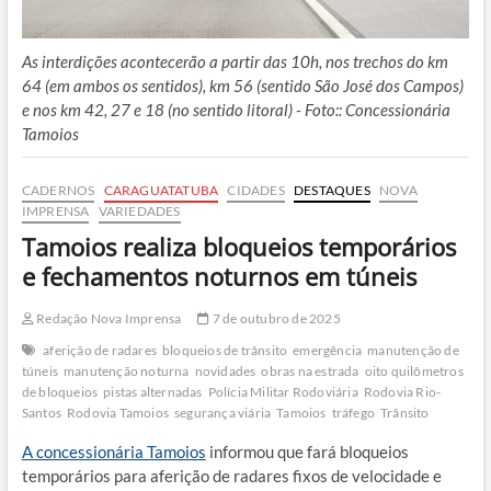
As interdições acontecerão a partir das 10h, nos trechos do km
64 (em ambos os sentidos), km 56 (sentido São José dos Campos)
e nos km 42, 27 e 18 (no sentido litoral) - Foto:: Concessionária
Tamoios
CADERNOS
CARAGUATATUBA
CIDADES
DESTAQUES
NOVA
IMPRENSA
VARIEDADES
Tamoios realiza bloqueios temporários
e fechamentos noturnos em túneis
Redação Nova Imprensa
7 de outubro de 2025
aferição de radares
bloqueios de trânsito
emergência
manutenção de
túneis
manutenção noturna
novidades
obras na estrada
oito quilômetros
de bloqueios
pistas alternadas
Polícia Militar Rodoviária
Rodovia Rio-
Santos
Rodovia Tamoios
segurança viária
Tamoios
tráfego
Trânsito
A concessionária Tamoios
informou que fará bloqueios
temporários para aferição de radares fixos de velocidade e