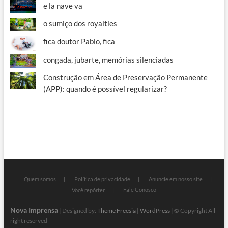
e la nave va
o sumiço dos royalties
fica doutor Pablo, fica
congada, jubarte, memórias silenciadas
Construção em Área de Preservação Permanente
(APP): quando é possível regularizar?
Quem somos
Política de privacidade
Anuncie em nosso site
Fale Conosco
Você repórter
Nova Imprensa
| Designed by:
Theme Freesia
|
WordPress
| © Copyright All
right reserved