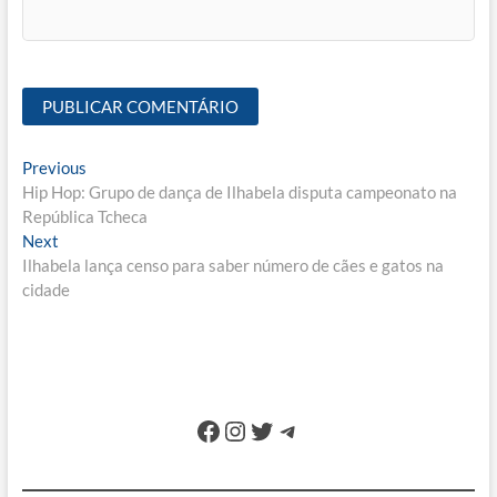
Navegação
Previous
Previous
post:
Hip Hop: Grupo de dança de Ilhabela disputa campeonato na
de
República Tcheca
Post
Next
Next
post:
Ilhabela lança censo para saber número de cães e gatos na
cidade
Facebook
Instagram
Twitter
Telegram