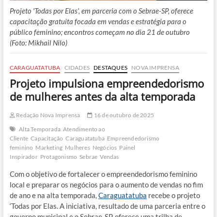
Projeto 'Todas por Elas', em parceria com o Sebrae-SP, oferece
capacitação gratuita focada em vendas e estratégia para o
público feminino; encontros começam no dia 21 de outubro
(Foto: Mikhail Nilo)
CARAGUATATUBA
CIDADES
DESTAQUES
NOVA IMPRENSA
Projeto impulsiona empreendedorismo
de mulheres antes da alta temporada
Redação Nova Imprensa
16 de outubro de 2025
Alta Temporada
Atendimento ao
Cliente
Capacitação
Caraguatatuba
Empreendedorismo
feminino
Marketing
Mulheres
Negócios
Painel
Inspirador
Protagonismo
Sebrae
Vendas
Com o objetivo de fortalecer o empreendedorismo feminino
local e preparar os negócios para o aumento de vendas no fim
de ano e na alta temporada,
Caraguatatuba
recebe o projeto
‘Todas por Elas. A iniciativa, resultado de uma parceria entre o
governo municipal e o Sebrae-SP, oferece uma trilha de