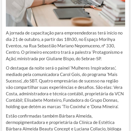
A jornada de capacitação para empreendedoras terá início no
dia 21 de outubro, a partir das 18h30, no Espaço Morihya
Eventos, na Rua Sebastião Mariano Nepomuceno, nº 330,
Centro. O primeiro encontro trará a palestra ‘Protagonismo e
Ação’, ministrada por Giuliane Bispo, do Sebrae-SP.
O destaque da noite será o painel ‘Mulheres Inspiradoras’,
mediado pela comunicadora Carol Gois, do programa ‘Mais
Sucesso’, ,do SBT. Quatro empresárias de sucesso na região
vão compartilhar suas experiências e desafios. São elas: Vera
Costa, administradora e técnica contábil, proprietária da VCN
Contábil; Elisabete Monteiro, Fundadora do Grupo Donnas,
holding que detém as marcas ‘Tio Coxinha’ e ‘Dona Mineira’.
Estão confirmadas também Bárbara Almeida,
dermopigmentadora e proprietária da Clínica de Estética
Bárbara Almeida Beauty Concept e Luciana Collacio, bióloga