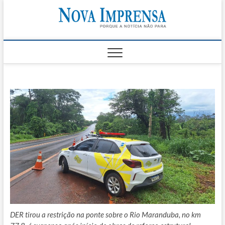
Skip
Nova
to
AS PRINCIPAIS
NOTICIAS DO
content
LITORAL NORTE
Impren
DE SÃO PAULO |
CARAGUATATUBA,
SÃO SEBASTIÃO,
ILHABELA E
UBATUBA
DER tirou a restrição na ponte sobre o Rio Maranduba, no km