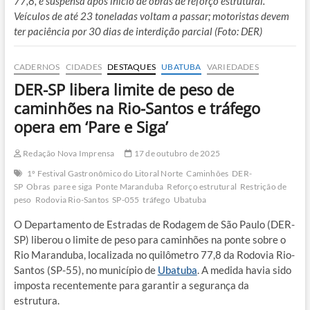
77,8, é suspensa após início de obras de reforço estrutural.
Veículos de até 23 toneladas voltam a passar; motoristas devem
ter paciência por 30 dias de interdição parcial (Foto: DER)
CADERNOS
CIDADES
DESTAQUES
UBATUBA
VARIEDADES
DER-SP libera limite de peso de
caminhões na Rio-Santos e tráfego
opera em ‘Pare e Siga’
Redação Nova Imprensa
17 de outubro de 2025
1º Festival Gastronômico do Litoral Norte
Caminhões
DER-
SP
Obras
pare e siga
Ponte Maranduba
Reforço estrutural
Restrição de
peso
Rodovia Rio-Santos
SP-055
tráfego
Ubatuba
O Departamento de Estradas de Rodagem de São Paulo (DER-
SP) liberou o limite de peso para caminhões na ponte sobre o
Rio Maranduba, localizada no quilômetro 77,8 da Rodovia Rio-
Santos (SP-55), no município de
Ubatuba
. A medida havia sido
imposta recentemente para garantir a segurança da
estrutura.