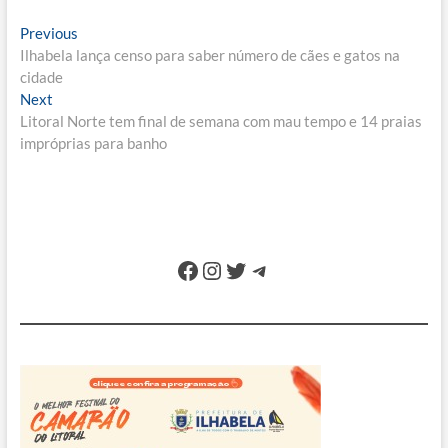
Navegação
Previous
Previous
post:
Ilhabela lança censo para saber número de cães e gatos na
de
cidade
Post
Next
Next
post:
Litoral Norte tem final de semana com mau tempo e 14 praias
impróprias para banho
Facebook
Instagram
Twitter
Telegram