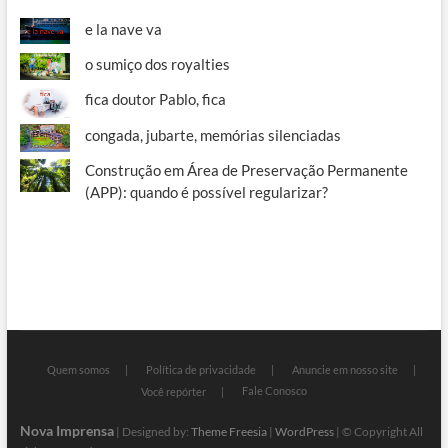
e la nave va
o sumiço dos royalties
fica doutor Pablo, fica
congada, jubarte, memórias silenciadas
Construção em Área de Preservação Permanente
(APP): quando é possível regularizar?
Quem somos
Política de privacidade
Anuncie em nosso site
Fale Conosco
Você repórter
Nova Imprensa
| Designed by:
Theme Freesia
|
WordPress
| © Copyright All