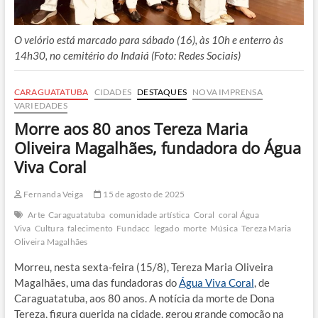
O velório está marcado para sábado (16), às 10h e enterro às
14h30, no cemitério do Indaiá (Foto: Redes Sociais)
CARAGUATATUBA
CIDADES
DESTAQUES
NOVA IMPRENSA
VARIEDADES
Morre aos 80 anos Tereza Maria
Oliveira Magalhães, fundadora do Água
Viva Coral
Fernanda Veiga
15 de agosto de 2025
Arte
Caraguatatuba
comunidade artística
Coral
coral Água
Viva
Cultura
falecimento
Fundacc
legado
morte
Música
Tereza Maria
Oliveira Magalhães
Morreu, nesta sexta-feira (15/8), Tereza Maria Oliveira
Magalhães, uma das fundadoras do
Água Viva Coral
, de
Caraguatatuba, aos 80 anos. A notícia da morte de Dona
Tereza, figura querida na cidade, gerou grande comoção na