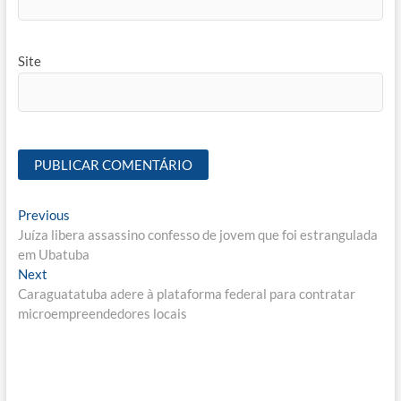
Site
Navegação
Previous
Previous
post:
Juíza libera assassino confesso de jovem que foi estrangulada
de
em Ubatuba
Post
Next
Next
post:
Caraguatatuba adere à plataforma federal para contratar
microempreendedores locais