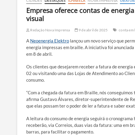
CIDADES
DESTAQUES
ILHABELA
NOVA IMPRENSA
UBATUB
Empresa oferece contas de energia 
visual
Redação Nova Imprensa
9 de abril de 2025
conta em 
A
Neoenergia Elektro
lançou um novo serviço que permi
energia impressas em braille. A iniciativa foi anunci
em 8 de abril.
Os clientes que desejarem receber a fatura de energia 
02 ou visitando uma das Lojas de Atendimento ao Clien
consumo.
“Com a chegada da fatura em Braille, nós conseguimos t
afirma Gustavo Álvares, diretor-superintendente de Re
que elas possam ter o poder de ler a fatura e saber ex
A leitura do consumo de energia seguirá o cronograma 
receberão, via Correios, duas vias da fatura: uma em br
barras, para facilitar o pagamento.