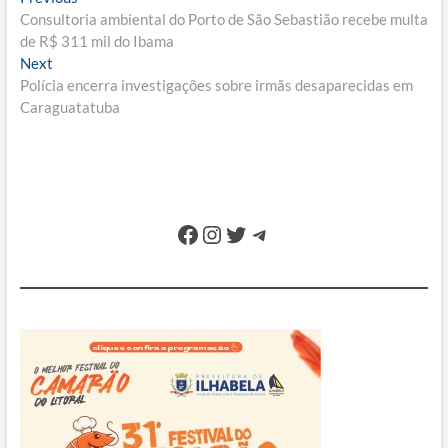
Navegação
post:
Consultoria ambiental do Porto de São Sebastião recebe multa
de
de R$ 311 mil do Ibama
Post
Next
Next
post:
Polícia encerra investigações sobre irmãs desaparecidas em
Caraguatatuba
Facebook
Instagram
Twitter
Telegram