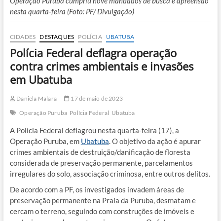
Operação Puruba cumpriu nove mandados de busca e apreensão
nesta quarta-feira (Foto: PF/ Divulgação)
CIDADES
DESTAQUES
POLÍCIA
UBATUBA
Polícia Federal deflagra operação
contra crimes ambientais e invasões
em Ubatuba
Daniela Malara
17 de maio de 2023
Operação Puruba
Polícia Federal
Ubatuba
A Polícia Federal deflagrou nesta quarta-feira (17), a
Operação Puruba, em
Ubatuba
. O objetivo da ação é apurar
crimes ambientais de destruição/danificação de floresta
considerada de preservação permanente, parcelamentos
irregulares do solo, associação criminosa, entre outros delitos.
De acordo com a PF, os investigados invadem áreas de
preservação permanente na Praia da Puruba, desmatam e
cercam o terreno, seguindo com construções de imóveis e