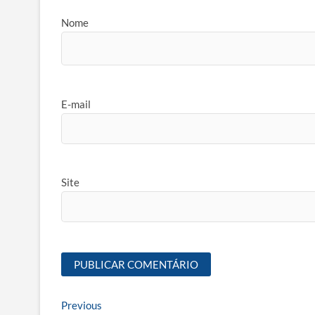
Nome
E-mail
Site
Navegação
Previous
Previous