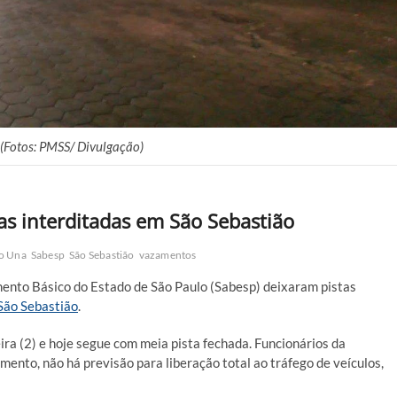
(Fotos: PMSS/ Divulgação)
s interditadas em São Sebastião
o Una
Sabesp
São Sebastião
vazamentos
nto Básico do Estado de São Paulo (Sabesp) deixaram pistas
São Sebastião
.
ira (2) e hoje segue com meia pista fechada. Funcionários da
ento, não há previsão para liberação total ao tráfego de veículos,