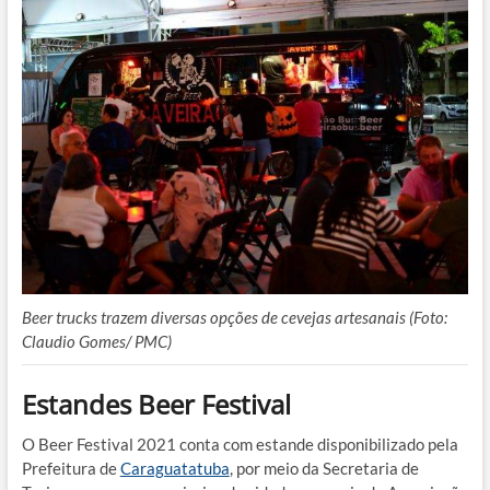
Beer trucks trazem diversas opções de cevejas artesanais (Foto:
Claudio Gomes/ PMC)
Estandes Beer Festival
O Beer Festival 2021 conta com estande disponibilizado pela
Prefeitura de
Caraguatatuba
, por meio da Secretaria de