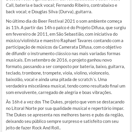
Call, bateria e back vocal; Fernando Ribeiro, contrabaixo e
back vocal; e Douglas Silva (Durva), guitarra.
No último dia do Beer Festival 2021 o som ambiente começa
às 11h. A partir das 14h o palco é do Projeto Difusa, que surgiu
em fevereiro de 2011, em São Sebastião, com iniciativa do
músico/violinista e maestro Raphael Tavares contando com a
participação de músicos da Camerata Difusa, com o objetivo
de difundir o instrumento clássico nas mais variadas formas
musicais. Em setembro de 2016, o projeto ganhou novo
formato, passando a ser composto por bateria, baixo, guitarra,
teclado, trombone, trompete, viola, violino, violoncelo,
baixolão, vocal e ainda uma pitada de scratch´s. Uma
verdadeira miscelânea musical, tendo como resultado final um
som envolvente, carregado de alegria e boas vibrações.
Às 16h é a vez dos The Dukes, projeto que vem se destacando
no Litoral Norte por sua qualidade musical e repertório ímpar.
The Dukes se apresenta nos melhores bares e pubs da região,
deixando seu público sempre surpreso e satisfeito com seu
jeito de fazer Rock And Roll..