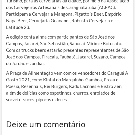
Turismo, para as cervejarias da cidade, por meio da Associação
dos Cervejeiros Artesanais de Caraguatatuba (ACEAC).
Participam a Cervejaria Mangona, Pigatto´s Beer, Empório
Napa Beer, Cervejaria Guanandi, Robusta Cervejaria e
Latitude 23.
A edição conta ainda com participantes de São José dos
Campos, Jacareí, São Sebastião, Sapucaí-Mirim e Botucatu.
Com os trucks beers estarão presentes representantes de São
José dos Campos, Piracaia, Taubaté, Jacareí, Suzano, Campos
do Jordão e Jundiaí.
A Praça de Alimentação vem com os vencedores do Caraguá A
Gosto 2021, como Kintal do Marquinho, Gamboa, Prosa e
Poesia, Resenha´s, Rei Burgers, Kadu Lacnhes e Bistrô Zen,
além de delícias como espetinhos, churros, enrolados de
sorvete, sucos, pipocas e doces.
Deixe um comentário