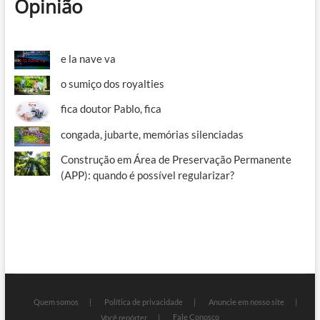
Opinião
e la nave va
o sumiço dos royalties
fica doutor Pablo, fica
congada, jubarte, memórias silenciadas
Construção em Área de Preservação Permanente
(APP): quando é possível regularizar?
Quem somos
Política de privacidade
Anuncie em nosso site
Fale Conosco
Você repórter