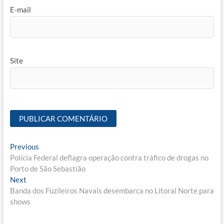
E-mail
Site
Navegação
Previous
Previous
post:
Polícia Federal deflagra operação contra tráfico de drogas no
de
Porto de São Sebastião
Post
Next
Next
post:
Banda dos Fuzileiros Navais desembarca no Litoral Norte para
shows