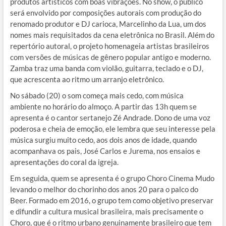
produtos artísticos com boas vibrações. No show, o público
será envolvido por composições autorais com produção do
renomado produtor e DJ carioca, Marcelinho da Lua, um dos
nomes mais requisitados da cena eletrônica no Brasil. Além do
repertório autoral, o projeto homenageia artistas brasileiros
com versões de músicas de gênero popular antigo e moderno.
Zamba traz uma banda com violão, guitarra, teclado e o DJ,
que acrescenta ao ritmo um arranjo eletrônico.
No sábado (20) o som começa mais cedo, com música
ambiente no horário do almoço. A partir das 13h quem se
apresenta é o cantor sertanejo Zé Andrade. Dono de uma voz
poderosa e cheia de emoção, ele lembra que seu interesse pela
música surgiu muito cedo, aos dois anos de idade, quando
acompanhava os pais, José Carlos e Jurema, nos ensaios e
apresentações do coral da igreja.
Em seguida, quem se apresenta é o grupo Choro Cinema Mudo
levando o melhor do chorinho dos anos 20 para o palco do
Beer. Formado em 2016, o grupo tem como objetivo preservar
e difundir a cultura musical brasileira, mais precisamente o
Choro, que é o ritmo urbano genuinamente brasileiro que tem