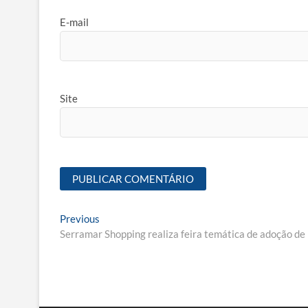
E-mail
Site
Navegação
Previous
Previous
post:
Serramar Shopping realiza feira temática de adoção de
de
Post