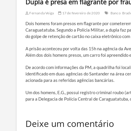
Dupla é presa em flagrante por fr
Fernanda Veiga
17 de fevereiro de 2020
Banco
Brad
Dois homens foram presos em flagrante por cometerem 
Caraguatatuba. Segundo a Polícia Militar, a dupla faz 
do golpe de retenção de cartão no caixa eletrônico com 
A prisão aconteceu por volta das 15h na agência da Ave
Além dos dois homens presos, um carro foi apreendido 
De acordo com informações da PM, a quadrilha foi loca
identificado em duas agências do Santander na área cent
acionada para as referidas agências bancárias.
Um dos homens, E.G., possui registro criminal roubo (
para a Delegacia de Polícia Central de Caraguatatuba,
Deixe um comentário