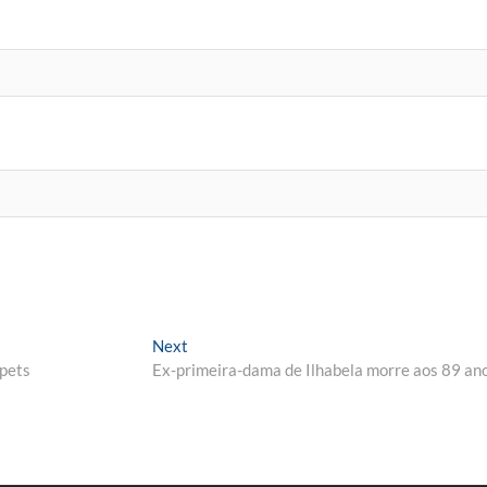
Next
Next
post:
 pets
Ex-primeira-dama de Ilhabela morre aos 89 an