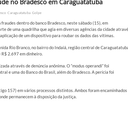
aude no Bradesco em Caraguatatuba
esco
Caraguatatuba
Golpe
fraudes dentro do banco Bradesco, neste sábado (15), em
parte de uma quadrilha que agia em diversas agências da cidade atrav
aplicação de um dispositivo para roubar os dados das vítimas.
nida Rio Branco, no bairro do Indaiá, região central de Caraguatatub
e R$ 2.697 em dinheiro.
lizada através de denúncia anônima. O “modus operandi” foi
ral e uma do Banco do Brasil, além do Bradesco. A perícia foi
artigo 157) em vários processos distintos. Ambos foram encaminhados
 onde permanecem à disposição da justiça.