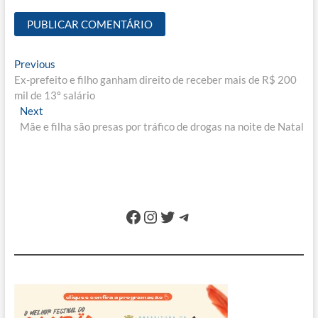
Navegação
Previous
Previous
post:
Ex-prefeito e filho ganham direito de receber mais de R$ 200
de
mil de 13º salário
Post
Next
Next
post:
Mãe e filha são presas por tráfico de drogas na noite de Natal
Facebook
Instagram
Twitter
Telegram