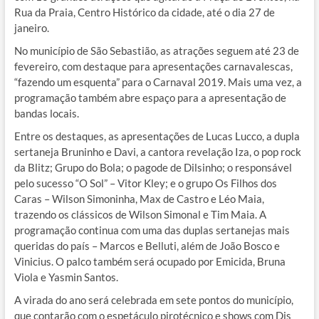
Rua da Praia, Centro Histórico da cidade, até o dia 27 de
janeiro.
No município de São Sebastião, as atrações seguem até 23 de
fevereiro, com destaque para apresentações carnavalescas,
“fazendo um esquenta” para o Carnaval 2019. Mais uma vez, a
programação também abre espaço para a apresentação de
bandas locais.
Entre os destaques, as apresentações de Lucas Lucco, a dupla
sertaneja Bruninho e Davi, a cantora revelação Iza, o pop rock
da Blitz; Grupo do Bola; o pagode de Dilsinho; o responsável
pelo sucesso “O Sol” – Vitor Kley; e o grupo Os Filhos dos
Caras – Wilson Simoninha, Max de Castro e Léo Maia,
trazendo os clássicos de Wilson Simonal e Tim Maia. A
programação continua com uma das duplas sertanejas mais
queridas do país – Marcos e Belluti, além de João Bosco e
Vinicius. O palco também será ocupado por Emicida, Bruna
Viola e Yasmin Santos.
A virada do ano será celebrada em sete pontos do município,
que contarão com o espetáculo pirotécnico e shows com Djs