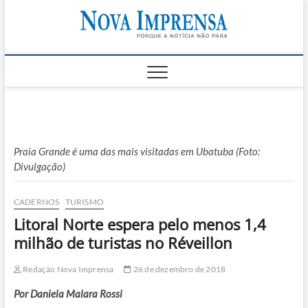
Skip
Nova
to
AS PRINCIPAIS
NOTICIAS DO
content
LITORAL NORTE
Impren
DE SÃO PAULO |
CARAGUATATUBA,
SÃO SEBASTIÃO,
ILHABELA E
UBATUBA
Praia Grande é uma das mais visitadas em Ubatuba (Foto:
Divulgação)
CADERNOS
TURISMO
Litoral Norte espera pelo menos 1,4
milhão de turistas no Réveillon
Redação Nova Imprensa
26 de dezembro de 2018
Por Daniela Malara Rossi