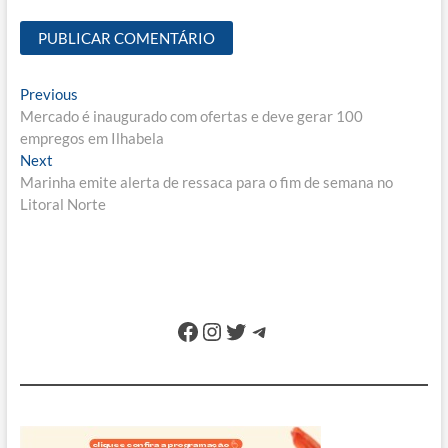
Navegação
Previous
Previous
post:
Mercado é inaugurado com ofertas e deve gerar 100
de
empregos em Ilhabela
Post
Next
Next
post:
Marinha emite alerta de ressaca para o fim de semana no
Litoral Norte
Facebook
Instagram
Twitter
Telegram