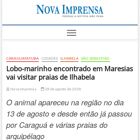
Skip
Nova
to
AS PRINCIPAIS
NOTICIAS DO
content
LITORAL NORTE
Impren
DE SÃO PAULO |
CARAGUATATUBA,
SÃO SEBASTIÃO,
ILHABELA E
UBATUBA
CARAGUATATUBA
CIDADES
ILHABELA
SÃO SEBASTIÃO
Lobo-marinho encontrado em Maresias
vai visitar praias de Ilhabela
Nova Imprensa
28 de agosto de 2018
O animal apareceu na região no dia
13 de agosto e desde então já passou
por Caraguá e várias praias do
arquipélago