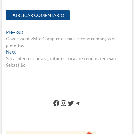
Navegação
Previous
Previous
post:
Governador visita Caraguatatuba e recebe cobranças de
de
prefeitos
Post
Next
Next
post:
Senai oferece cursos gratuitos para área náutica em São
Sebastião
Facebook
Instagram
Twitter
Telegram