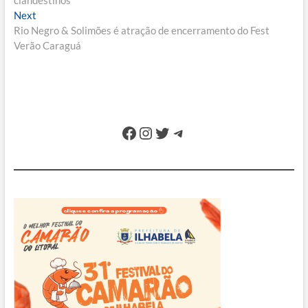
clandestinos
Post
Next
Next
post:
Rio Negro & Solimões é atração de encerramento do Fest
Verão Caraguá
Facebook
Instagram
Twitter
Telegram