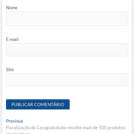
Nome
E-mail
Site
Navegação
Previous
Previous
post:
Fiscalização de Caraguatatuba recolhe mais de 500 produtos
de