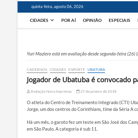
quinta-feira, agosto 06, 2026
CIDADES
POR AÍ
OPINIÃO
ESPECIAIS
Yuri Maziero está em avaliação desde segunda-feira (26) (
CADERNOS
CIDADES
ESPORTE
UBATUBA
Jogador de Ubatuba é convocado pa
Redação Nova Imprensa
27 de janeiro de 2018
O atleta do Centro de Treinamento Integrado (CTI) Uba
Jorge, um dos centros do Corinthians, time da Séria A 
Há um mês, o garoto fez um teste em São José dos Camp
em São Paulo. A categoria é sub 11.