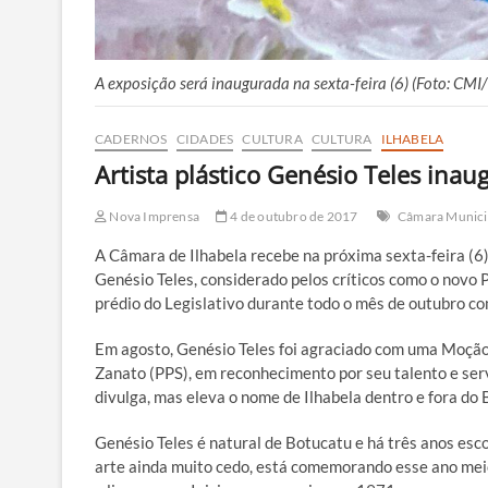
A exposição será inaugurada na sexta-feira (6) (Foto: CMI
CADERNOS
CIDADES
CULTURA
CULTURA
ILHABELA
Artista plástico Genésio Teles ina
Nova Imprensa
4 de outubro de 2017
Câmara Munici
A Câmara de Ilhabela recebe na próxima sexta-feira (6)
Genésio Teles, considerado pelos críticos como o novo Pi
prédio do Legislativo durante todo o mês de outubro c
Em agosto, Genésio Teles foi agraciado com uma Moção
Zanato (PPS), em reconhecimento por seu talento e serv
divulga, mas eleva o nome de Ilhabela dentro e fora do 
Genésio Teles é natural de Botucatu e há três anos esco
arte ainda muito cedo, está comemorando esse ano meio