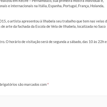
 realizou em Recife – Pernambuco, sua primeira mostra individual e,
nais e internacionais na Itália, Espanha, Portugal, França, Holanda,
15, o artista apresentou à Ilhabela seu trabalho que tem nas velas 
de arte da fachada da Escola de Vela de Ilhabela, localizada no Saco
o. O horário de visitação será de segunda a sábado, das 10 às 22h e
brigatórios são marcados com
*