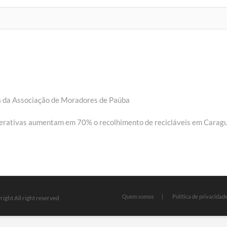
a da Associação de Moradores de Paúba
Next
post:
rativas aumentam em 70% o recolhimento de recicláveis em Carag
Quem somos
Política de privacidad
ight All right reserved