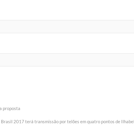
a proposta
Next
t
post:
 Brasil 2017 terá transmissão por telões em quatro pontos de Ilhabe