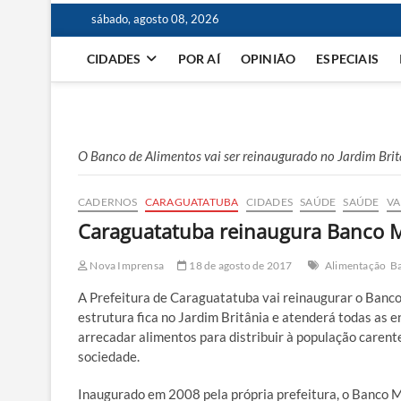
sábado, agosto 08, 2026
CIDADES
POR AÍ
OPINIÃO
ESPECIAIS
O Banco de Alimentos vai ser reinaugurado no Jardim Brit
CADERNOS
CARAGUATATUBA
CIDADES
SAÚDE
SAÚDE
VA
Caraguatatuba reinaugura Banco M
Nova Imprensa
18 de agosto de 2017
Alimentação
B
A Prefeitura de Caraguatatuba vai reinaugurar o Banco
estrutura fica no Jardim Britânia e atenderá todas as e
arrecadar alimentos para distribuir à população carent
sociedade.
Inaugurado em 2008 pela própria prefeitura, o Banco M