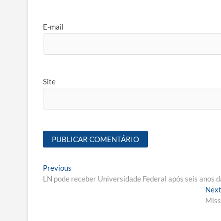
E-mail
Site
Navegação
Previous
Previous
post:
LN pode receber Universidade Federal após seis anos d
de
Nex
Post
Miss