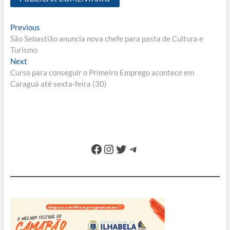
Navegação
Previous
Previous
post:
São Sebastião anuncia nova chefe para pasta de Cultura e
de
Turismo
Post
Next
Next
post:
Curso para conseguir o Primeiro Emprego acontece em
Caraguá até sexta-feira (30)
Facebook
Instagram
Twitter
Telegram