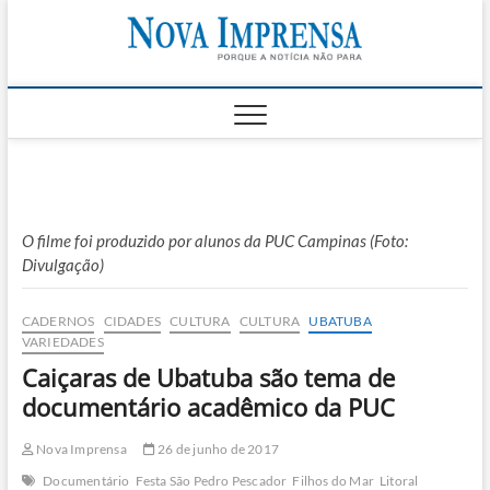
Skip
Nova
to
AS PRINCIPAIS
NOTICIAS DO
content
LITORAL NORTE
Impren
DE SÃO PAULO |
CARAGUATATUBA,
SÃO SEBASTIÃO,
ILHABELA E
UBATUBA
O filme foi produzido por alunos da PUC Campinas (Foto:
Divulgação)
CADERNOS
CIDADES
CULTURA
CULTURA
UBATUBA
VARIEDADES
Caiçaras de Ubatuba são tema de
documentário acadêmico da PUC
Nova Imprensa
26 de junho de 2017
Documentário
Festa São Pedro Pescador
Filhos do Mar
Litoral