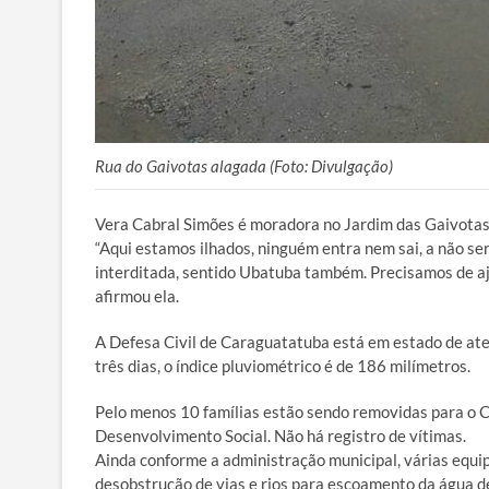
Rua do Gaivotas alagada (Foto: Divulgação)
Vera Cabral Simões é moradora no Jardim das Gaivotas e
“Aqui estamos ilhados, ninguém entra nem sai, a não ser
interditada, sentido Ubatuba também. Precisamos de aj
afirmou ela.
A Defesa Civil de Caraguatatuba está em estado de ate
três dias, o índice pluviométrico é de 186 milímetros.
Pelo menos 10 famílias estão sendo removidas para o Ce
Desenvolvimento Social. Não há registro de vítimas.
Ainda conforme a administração municipal, várias equip
desobstrução de vias e rios para escoamento da água 