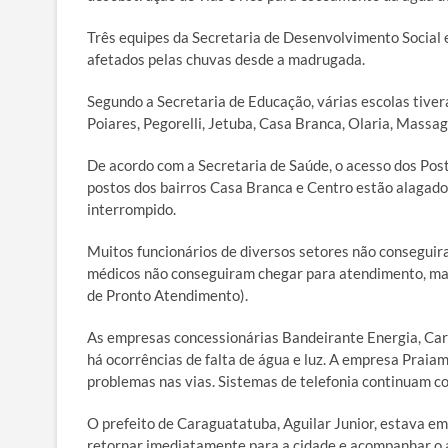
Três equipes da Secretaria de Desenvolvimento Social 
afetados pelas chuvas desde a madrugada.
Segundo a Secretaria de Educação, várias escolas tiver
Poiares, Pegorelli, Jetuba, Casa Branca, Olaria, Massag
De acordo com a Secretaria de Saúde, o acesso dos Po
postos dos bairros Casa Branca e Centro estão alagad
interrompido.
Muitos funcionários de diversos setores não conseguir
médicos não conseguiram chegar para atendimento, mas
de Pronto Atendimento).
As empresas concessionárias Bandeirante Energia, Car
há ocorrências de falta de água e luz. A empresa Praia
problemas nas vias. Sistemas de telefonia continuam c
O prefeito de Caraguatatuba, Aguilar Junior, estava e
retornar imediatamente para a cidade e acompanhar o a