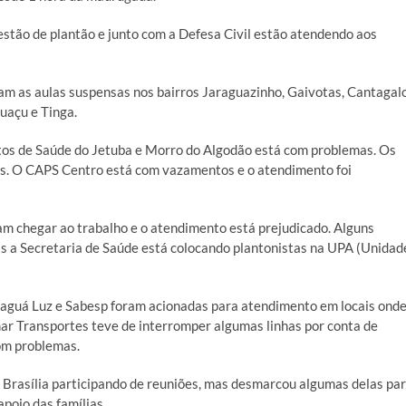
estão de plantão e junto com a Defesa Civil estão atendendo aos
am as aulas suspensas nos bairros Jaraguazinho, Gaivotas, Cantagalo
uaçu e Tinga.
stos de Saúde do Jetuba e Morro do Algodão está com problemas. Os
os. O CAPS Centro está com vazamentos e o atendimento foi
am chegar ao trabalho e o atendimento está prejudicado. Alguns
 a Secretaria de Saúde está colocando plantonistas na UPA (Unidad
aguá Luz e Sabesp foram acionadas para atendimento em locais ond
mar Transportes teve de interromper algumas linhas por conta de
om problemas.
m Brasília participando de reuniões, mas desmarcou algumas delas pa
poio das famílias.