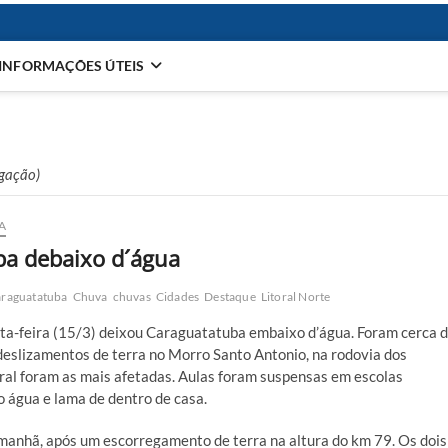
INFORMAÇÕES ÚTEIS
lgação)
A
ba debaixo d´água
raguatatuba
Chuva
chuvas
Cidades
Destaque
Litoral Norte
ta-feira (15/3) deixou Caraguatatuba embaixo d’água. Foram cerca 
eslizamentos de terra no Morro Santo Antonio, na rodovia dos
ntral foram as mais afetadas. Aulas foram suspensas em escolas
o água e lama de dentro de casa.
 manhã, após um escorregamento de terra na altura do km 79. Os dois