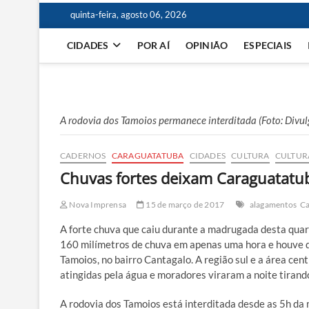
quinta-feira, agosto 06, 2026
CIDADES
POR AÍ
OPINIÃO
ESPECIAIS
A rodovia dos Tamoios permanece interditada (Foto: Divu
CADERNOS
CARAGUATATUBA
CIDADES
CULTURA
CULTUR
Chuvas fortes deixam Caraguatatu
Nova Imprensa
15 de março de 2017
alagamentos
Ca
A forte chuva que caiu durante a madrugada desta quar
160 milímetros de chuva em apenas uma hora e houve d
Tamoios, no bairro Cantagalo. A região sul e a área ce
atingidas pela água e moradores viraram a noite tirand
A rodovia dos Tamoios está interditada desde as 5h da