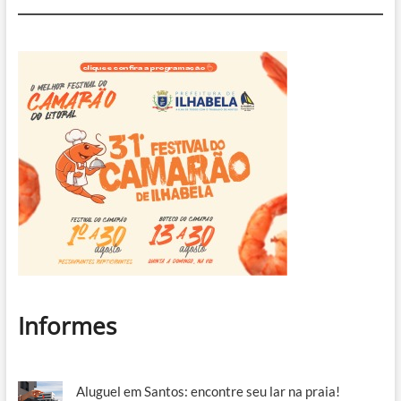
de
dengue
na
cidade
Informes
Aluguel em Santos: encontre seu lar na praia!