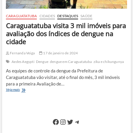
CARAGUATATUBA
CIDADES
DESTAQUES
SAÚDE
Caraguatatuba visita 3 mil imóveis para
avaliação dos índices de dengue na
cidade
Fernanda Veiga
17 de janeiro de 2024
Aedes Aegypti
Dengue
dengue em Caraguatatuba
zika e chikungunya
As equipes de controle da dengue da Prefeitura de
Caraguatatuba vão visitar, até o final do mês, 3 mil imóveis
para a primeira Avaliação de…
Caraguatatuba
Veja mais
visita
3
mil
imóveis
para
Facebook
Instagram
Twitter
Telegram
avaliação
dos
índices