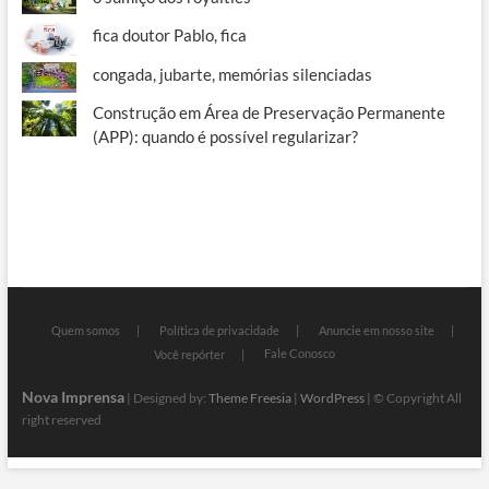
fica doutor Pablo, fica
congada, jubarte, memórias silenciadas
Construção em Área de Preservação Permanente
(APP): quando é possível regularizar?
Quem somos
Política de privacidade
Anuncie em nosso site
Fale Conosco
Você repórter
Nova Imprensa
| Designed by:
Theme Freesia
|
WordPress
| © Copyright All
right reserved