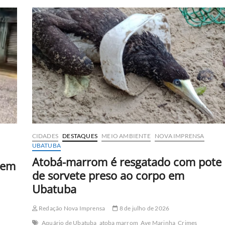
de
envolvimento
em
homicídio
de
cozinheira
desaparecida
em
Ubatuba
CIDADES
DESTAQUES
MEIO AMBIENTE
NOVA IMPRENSA
UBATUBA
Atobá-marrom é resgatado com pote
 em
de sorvete preso ao corpo em
Ubatuba
Redação Nova Imprensa
8 de julho de 2026
Aquário de Ubatuba
atoba marrom
Ave Marinha
Crimes