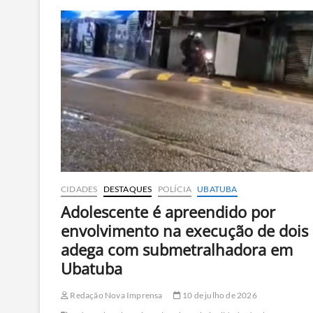
ar
polar
derruba
temperaturas
e
traz
frio
de
13°C
para
o
Litoral
Norte
CIDADES
DESTAQUES
POLÍCIA
UBATUBA
Adolescente é apreendido por
envolvimento na execução de dois
adega com submetralhadora em
Ubatuba
Redação Nova Imprensa
10 de julho de 2026