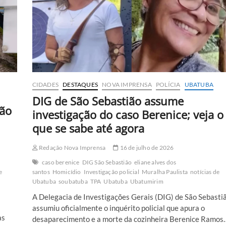
Berenice
em
área
de
mata
na
divisa
de
RJ
CIDADES
DESTAQUES
NOVA IMPRENSA
POLÍCIA
UBATUBA
e
SP
DIG de São Sebastião assume
ção
investigação do caso Berenice; veja o
que se sabe até agora
Redação Nova Imprensa
16 de julho de 2026
caso berenice
DIG São Sebastião
eliane alves dos
e
santos
Homicídio
Investigação policial
Muralha Paulista
notícias de
Ubatuba
soubatuba
TPA
Ubatuba
Ubatumirim
A Delegacia de Investigações Gerais (DIG) de São Sebasti
assumiu oficialmente o inquérito policial que apura o
as
desaparecimento e a morte da cozinheira Berenice Ramos