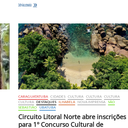
DIG
Veja mais
de
São
Sebastião
assume
investigação
do
caso
Berenice;
veja
o
que
se
sabe
até
agora
CARAGUATATUBA
CIDADES
CULTURA
CULTURA
CULTURA
CULTURA
DESTAQUES
ILHABELA
NOVA IMPRENSA
SÃO
SEBASTIÃO
UBATUBA
Circuito Litoral Norte abre inscrições
para 1º Concurso Cultural de