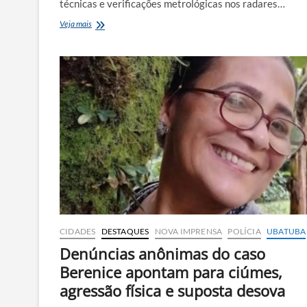
técnicas e verificações metrológicas nos radares…
Ipem-
Veja mais
SP
realiza
aferição
e
fiscalização
de
radares
de
velocidade
em
Caraguatatuba
e
Ubatuba
CIDADES
DESTAQUES
NOVA IMPRENSA
POLÍCIA
UBATUBA
Denúncias anônimas do caso
Berenice apontam para ciúmes,
agressão física e suposta desova