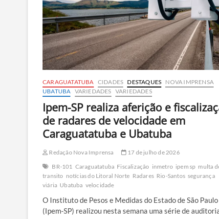
Reis
como
de
Berenice
CARAGUATATUBA
CIDADES
DESTAQUES
NOVA IMPRENSA
UBATUBA
VARIEDADES
VARIEDADES
Ipem-SP realiza aferição e fiscaliza
de radares de velocidade em
Caraguatatuba e Ubatuba
Redação Nova Imprensa
17 de julho de 2026
BR-101
Caraguatatuba
Fiscalização
inmetro
ipem sp
multa d
transito
notícias do Litoral Norte
Radares
Rio-Santos
segurança
viária
Ubatuba
velocidade
O Instituto de Pesos e Medidas do Estado de São Paulo
(Ipem-SP) realizou nesta semana uma série de auditori