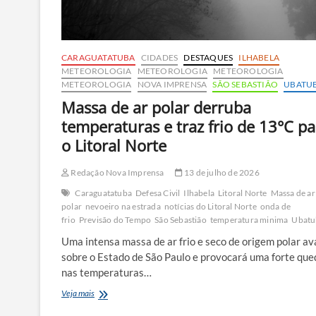
CARAGUATATUBA
CIDADES
DESTAQUES
ILHABELA
METEOROLOGIA
METEOROLOGIA
METEOROLOGIA
METEOROLOGIA
NOVA IMPRENSA
SÃO SEBASTIÃO
UBATU
Massa de ar polar derruba
temperaturas e traz frio de 13°C pa
o Litoral Norte
Redação Nova Imprensa
13 de julho de 2026
Caraguatatuba
Defesa Civil
Ilhabela
Litoral Norte
Massa de ar
polar
nevoeiro na estrada
notícias do Litoral Norte
onda de
frio
Previsão do Tempo
São Sebastião
temperatura minima
Ubatu
Uma intensa massa de ar frio e seco de origem polar a
sobre o Estado de São Paulo e provocará uma forte que
nas temperaturas…
Massa
Veja mais
de