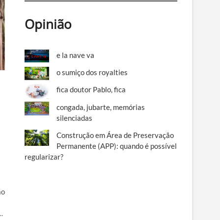
Opinião
e la nave va
o sumiço dos royalties
fica doutor Pablo, fica
congada, jubarte, memórias
silenciadas
Construção em Área de Preservação
Permanente (APP): quando é possível
regularizar?
ão
…