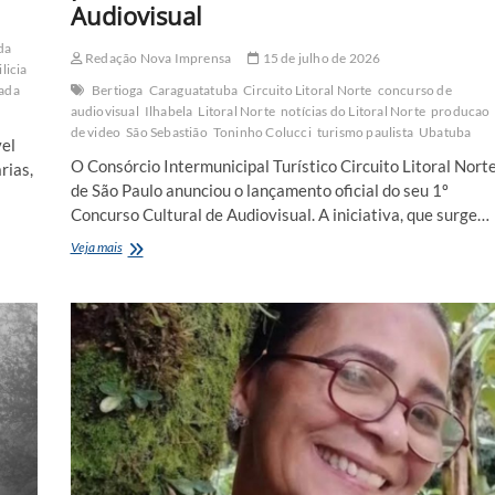
Audiovisual
da
Redação Nova Imprensa
15 de julho de 2026
licia
ada
Bertioga
Caraguatatuba
Circuito Litoral Norte
concurso de
audiovisual
Ilhabela
Litoral Norte
notícias do Litoral Norte
producao
de video
São Sebastião
Toninho Colucci
turismo paulista
Ubatuba
el
O Consórcio Intermunicipal Turístico Circuito Litoral Nort
rias,
de São Paulo anunciou o lançamento oficial do seu 1º
Concurso Cultural de Audiovisual. A iniciativa, que surge…
Circuito
Veja mais
Litoral
Norte
abre
inscrições
para
1º
Concurso
Cultural
de
Audiovisual