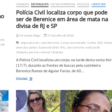
CIDADES
DESTAQUES
NOVA IMPRENSA
POLÍCIA
UBATUBA
Polícia Civil localiza corpo que pode
mo
ser de Berenice em área de mata na
divisa de RJ e SP
Fernanda Veiga
17 de julho de 2026
lves
angra dos reis
caso berenice
Corpo encontrado
Cunha
DIG
elian
o de
alves dos santos
Exame de DNA
IML
Litoral Norte
notícias de
Ubatuba
perícia criminal
Ubatuba
A Polícia Civil localizou um corpo, na tarde desta sexta-fei
(17/7), durante as frentes de buscas pela cozinheira
Berenice Ramos de Aguiar Farias, de 60…
Polícia
Veja mais
Civil
localiza
corpo
que
pode
ser
de