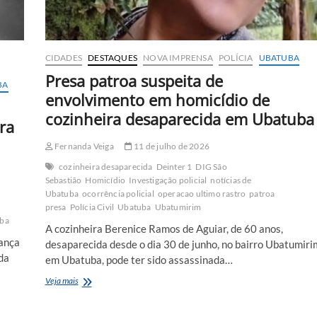
CIDADES
DESTAQUES
NOVA IMPRENSA
POLÍCIA
UBATUBA
Presa patroa suspeita de
BA
envolvimento em homicídio de
cozinheira desaparecida em Ubatuba
ra
Fernanda Veiga
11 de julho de 2026
cozinheira desaparecida
Deinter 1
DIG São
Sebastião
Homicídio
Investigação policial
notícias de
Ubatuba
ocorrência policial
operacao ultimo rastro
patroa
presa
Polícia Civil
Ubatuba
Ubatumirim
ba
A cozinheira Berenice Ramos de Aguiar, de 60 anos,
vança
desaparecida desde o dia 30 de junho, no bairro Ubatumiri
da
em Ubatuba, pode ter sido assassinada…
Presa
Veja mais
patroa
suspeita