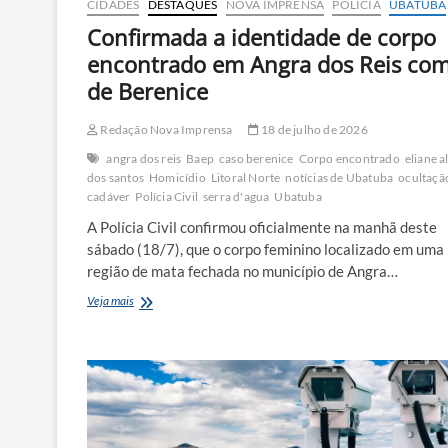
CIDADES
DESTAQUES
NOVA IMPRENSA
POLÍCIA
UBATUBA
Confirmada a identidade de corpo
encontrado em Angra dos Reis co
de Berenice
Redação Nova Imprensa
18 de julho de 2026
angra dos reis
Baep
caso berenice
Corpo encontrado
eliane a
dos santos
Homicídio
Litoral Norte
notícias de Ubatuba
ocultaçã
cadáver
Polícia Civil
serra d'agua
Ubatuba
A Polícia Civil confirmou oficialmente na manhã deste
sábado (18/7), que o corpo feminino localizado em uma
região de mata fechada no município de Angra…
Confirmada
Veja mais
a
identidade
de
corpo
encontrado
em
Angra
dos