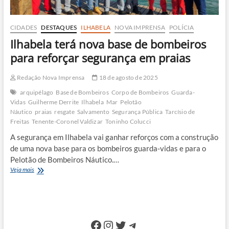
CIDADES
DESTAQUES
ILHABELA
NOVA IMPRENSA
POLÍCIA
Ilhabela terá nova base de bombeiros
para reforçar segurança em praias
Redação Nova Imprensa
18 de agosto de 2025
arquipélago
Base de Bombeiros
Corpo de Bombeiros
Guarda-
Vidas
Guilherme Derrite
Ilhabela
Mar
Pelotão
Náutico
praias
resgate
Salvamento
Segurança Pública
Tarcísio de
Freitas
Tenente-Coronel Valdizar
Toninho Colucci
A segurança em Ilhabela vai ganhar reforços com a construção
de uma nova base para os bombeiros guarda-vidas e para o
Pelotão de Bombeiros Náutico.…
Ilhabela
Veja mais
terá
nova
base
de
bombeiros
Facebook
Instagram
Twitter
Telegram
para