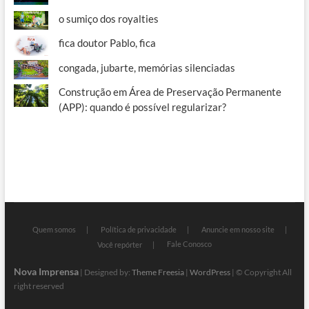
o sumiço dos royalties
fica doutor Pablo, fica
congada, jubarte, memórias silenciadas
Construção em Área de Preservação Permanente
(APP): quando é possível regularizar?
Quem somos
Política de privacidade
Anuncie em nosso site
Fale Conosco
Você repórter
Nova Imprensa
| Designed by:
Theme Freesia
|
WordPress
| © Copyright All
right reserved