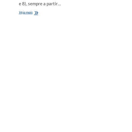
e 8), sempre a partir…
Tradicional
Veja mais
Festa
de
Santo
Antônio
começa
no
Portinho