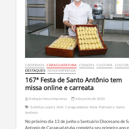
comunitário
no
fim
de
semana
CADERNOS
CARAGUATATUBA
CIDADES
CULTURA
CULTUR
DESTAQUES
NOVA IMPRENSA
167ª Festa de Santo Antônio tem
missa online e carreata
Redação Nova Imprensa
3 de junho de 2020
bolinhjo caipira
bolo
Caraguatatuba
festa
Padroeiro
Santo
Antônio
No próximo dia 13 de junho o Santuário Diocesano de S
Antonio de Caraguatatuba completa seu primeiro ano e