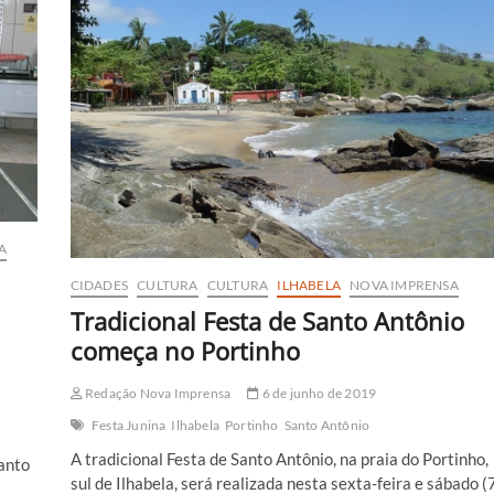
Antônio
no
Litoral
Norte
A
CIDADES
CULTURA
CULTURA
ILHABELA
NOVA IMPRENSA
Tradicional Festa de Santo Antônio
começa no Portinho
Redação Nova Imprensa
6 de junho de 2019
Festa Junina
Ilhabela
Portinho
Santo Antônio
A tradicional Festa de Santo Antônio, na praia do Portinho,
anto
sul de Ilhabela, será realizada nesta sexta-feira e sábado (