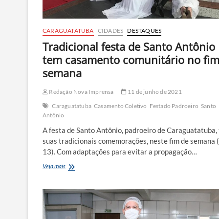
CARAGUATATUBA
CIDADES
DESTAQUES
Tradicional festa de Santo Antônio
tem casamento comunitário no fim
semana
Redação Nova Imprensa
11 de junho de 2021
Caraguatatuba
Casamento Coletivo
Festado Padroeiro
Santo
Antônio
A festa de Santo Antônio, padroeiro de Caraguatatuba,
suas tradicionais comemorações, neste fim de semana 
13). Com adaptações para evitar a propagação…
Tradicional
Veja mais
festa
de
Santo
Antônio
tem
casamento