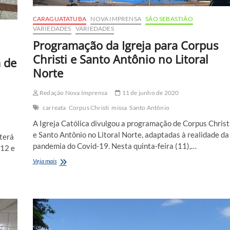
CARAGUATATUBA
NOVA IMPRENSA
SÃO SEBASTIÃO
VARIEDADES
VARIEDADES
Programação da Igreja para Corpus
Christi e Santo Antônio no Litoral
 de
Norte
Redação Nova Imprensa
11 de junho de 2020
carreata
Corpus Christi
missa
Santo Antônio
A Igreja Católica divulgou a programação de Corpus Christ
e Santo Antônio no Litoral Norte, adaptadas à realidade da
 terá
pandemia do Covid-19. Nesta quinta-feira (11),…
(12 e
Programação
Veja mais
da
Igreja
para
Corpus
Christi
e
Santo