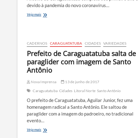
devido à pandemia do novo coronavírus…
167ª
Veja mais
Festa
de
Santo
Antônio
tem
CADERNOS
CARAGUATATUBA
CIDADES
VARIEDADES
missa
Prefeito de Caraguatatuba salta de
online
e
paraglider com imagem de Santo
carreata
Antônio
Nova Imprensa
13 de junho de 2017
Caraguatatuba
Cidades
Litoral Norte
Santo Antônio
O prefeito de Caraguatatuba, Aguilar Junior, fez uma
homenagem radical a Santo Antônio. Ele saltou de
paraglider com a imagem do padroeiro, no tradicional
evento…
Prefeito
Veja mais
de