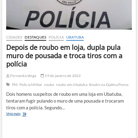
CIDADES
DESTAQUES
POLÍCIA
UBATUBA
Depois de roubo em loja, dupla pula
muro de pousada e troca tiros com a
polícia
Fernanda Veiga
19 de janeiro de 2022
PM
Polícia Militar
roubo
roubo em Ubatuba
Roubo na Djalma Pneus
Dois homens suspeitos de roubo em uma loja em Ubatuba,
tentaram fugir pulando o muro de uma pousada e trocaram
tiros com a polícia. Segundo…
Depois
Veja mais
de
roubo
em
loja,