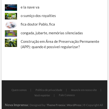
e la nave va
o sumiço dos royalties
fica doutor Pablo, fica
congada, jubarte, memórias silenciadas
Construção em Área de Preservação Permanente
(APP): quando é possível regularizar?
Quem somos
Política de privacidade
Anuncie em nosso site
Fale Conosco
Você repórter
Nova Imprensa
| Designed by:
Theme Freesia
|
WordPress
| © Copyright All