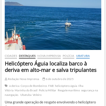
após
chuvas
na
Praia
de
Castelhanos
CIDADES
DESTAQUES
NOVA IMPRENSA
POLÍCIA
UBATUBA
Helicóptero Águia localiza barco à
deriva em alto-mar e salva tripulantes
Redação Nova Imprensa
6 de outubro de 2025
à deriva
Corpo de Bombeiros
FAB
helicóptero águia
Ilha
Vitória
Marinha do Brasil
Polícia Militar
Resgate marítimo
segurança na
navegação.
Ubatuba
Veleiro
Uma grande operação de resgate envolvendo o helicóptero