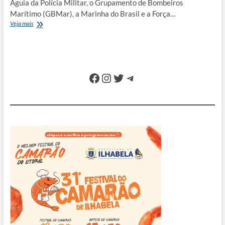
Águia da Polícia Militar, o Grupamento de Bombeiros
Marítimo (GBMar), a Marinha do Brasil e a Força…
Helicóptero
Veja mais
Águia
localiza
barco
à
deriva
Facebook
Instagram
Twitter
Telegram
em
alto-
mar
e
salva
tripulantes