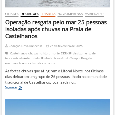
CIDADES
DESTAQUES
ILHABELA
NOVA IMPRENSA
VARIEDADES
Operação resgata pelo mar 25 pessoas
isoladas após chuvas na Praia de
Castelhanos
Redação Nova Imprensa
25 de fevereiro de 2026
Castelhanos
chuvas no litoral norte
DER-SP
deslizamento de
terra
estrada interditada
Ilhabela
Previsão do Tempo
Resgate
marítimo
traineira
turistas isolados
As fortes chuvas que atingiram o Litoral Norte nos últimos
dias deixaram um grupo de 25 pessoas ilhado na comunidade
tradicional de Castelhanos, localizada no…
Operação
Veja mais
resgata
pelo
mar
25
pessoas
isoladas