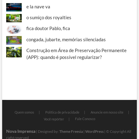
e la nave va
o sumiço dos royalties
fica doutor Pablo, fica
congada, jubarte, memórias silenciadas
Construção em Área de Preservação Permanente
(APP): quando é possível regularizar?
Quem somos
Política de privacidade
Anuncie em nosso site
Fale Conosco
Você repórter
Nova Imprensa
| Designed by:
Theme Freesia
|
WordPress
| © Copyright All
right reserved