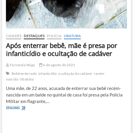
CIDADES
DESTAQUES
POLÍCIA
UBATUBA
Após enterrar bebê, mãe é presa por
infanticídio e ocultação de cadáver
Fernanda Veiga
6 de agosto de 2021
Bebê enterrado
infanticídio
ocultação de cadáver
recém-
nascida
Ubatuba
Uma mãe, de 22 anos, acusada de enterrar sua bebê recém-
nascida em um balde no quintal de casa foi presa pela Polícia
Militar em flagrante,…
Após
Veja mais
enterrar
bebê,
mãe
é