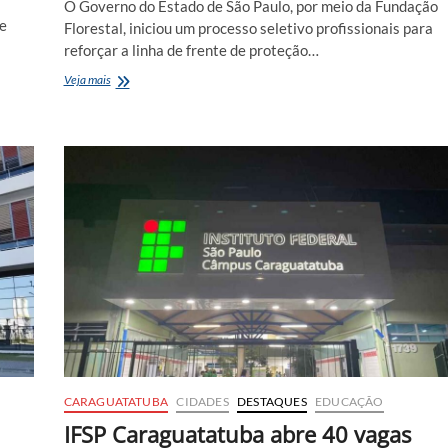
O Governo do Estado de São Paulo, por meio da Fundação
de
Florestal, iniciou um processo seletivo profissionais para
reforçar a linha de frente de proteção…
Fundação
Veja mais
abre
processo
seletivo
com
mais
de
240
oportunidades
para
brigadistas
florestais
CARAGUATATUBA
CIDADES
DESTAQUES
EDUCAÇÃO
IFSP Caraguatatuba abre 40 vagas