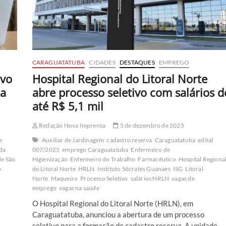
CARAGUATATUBA
CIDADES
DESTAQUES
EMPREGO
ivo
Hospital Regional do Litoral Norte
na
abre processo seletivo com salários d
até R$ 5,1 mil
Redação Nova Imprensa
5 de dezembro de 2025
e
Auxiliar de Jardinagem
cadastro reserva
Caraguatatuba
edital
da
007/2025
emprego Caraguatatuba
Enfermeiro de
de São
Higienização
Enfermeiro do Trabalho
Farmacêutico
Hospital Regiona
o
do Litoral Norte
HRLN
Instituto Sócrates Guanaes
ISG
Litoral
Norte
Maqueiro
Processo Seletivo
salários HRLN
vagas de
emprego
vagas na saúde
O Hospital Regional do Litoral Norte (HRLN), em
Caraguatatuba, anunciou a abertura de um processo
seletivo para a formação de cadastro reserva. A unidade