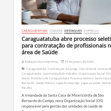
12,4
mil
CARAGUATATUBA
CIDADES
DESTAQUES
EMPREGO
Caraguatatuba abre processo selet
para contratação de profissionais 
área de Saúde
Redação Nova Imprensa
19 de janeiro de 2026
Caraguatatuba
Contratação
Emprego
Litoral Norte
notícias d
Caraguatatuba
oportunidade de trabalho
Organização Social
OS 
Saúde
Prefeitura de Caraguatatuba
Processo Seletivo
Santa Casa 
Bernardo
Saúde Pública
vagas de emprego
vagas na saúde
Vale d
Paraíba
A Irmandade da Santa Casa de Misericórdia de São
Bernardo do Campo, nova Organização Social (OS)
responsável pela gestão das unidades de saúde de