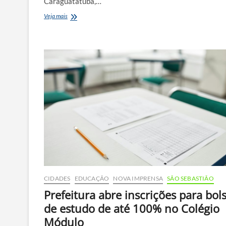
Caraguatatuba,…
Caraguatatuba
Veja mais
abre
processo
seletivo
para
contratação
de
profissionais
na
área
de
Saúde
CIDADES
EDUCAÇÃO
NOVA IMPRENSA
SÃO SEBASTIÃO
Prefeitura abre inscrições para bol
de estudo de até 100% no Colégio
Módulo