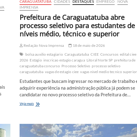
CARAGUATATUBA
CIDADES
DESTAQUES
EMPREGO
NOVA
VA
IMPRENSA
Prefeitura de Caraguatatuba abre
processo seletivo para estudantes de
níveis médio, técnico e superior
Redação Nova Imprensa
18 de maio de 2026
bolsa auxilio estagiario
Caraguatatuba
CIEE
Concursos
edital ciee
2026
Estágio
inscricao estagio caragua
Litoral Norte SP
prefeitura de
caraguatatuba concurso
Processo Seletivo
processo seletivo
caraguatatuba
vagas de estagio ciee
vagas nivel medio tecnico superio
Estudantes que buscam ingressar no mercado de trabalho 
ais
adquirir experiência na administração pública já podem se
s
candidatar no novo processo seletivo da Prefeitura de…
Prefeitura
Veja mais
de
Caraguatatuba
abre
processo
seletivo
para