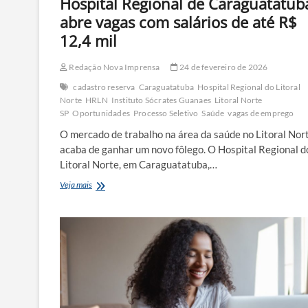
Hospital Regional de Caraguatatub
abre vagas com salários de até R$
12,4 mil
Redação Nova Imprensa
24 de fevereiro de 2026
cadastro reserva
Caraguatatuba
Hospital Regional do Litoral
Norte
HRLN
Instituto Sócrates Guanaes
Litoral Norte
SP
Oportunidades
Processo Seletivo
Saúde
vagas de emprego
O mercado de trabalho na área da saúde no Litoral Nor
acaba de ganhar um novo fôlego. O Hospital Regional d
Litoral Norte, em Caraguatatuba,…
Hospital
Veja mais
Regional
de
Caraguatatuba
abre
vagas
com
salários
de
até
R$