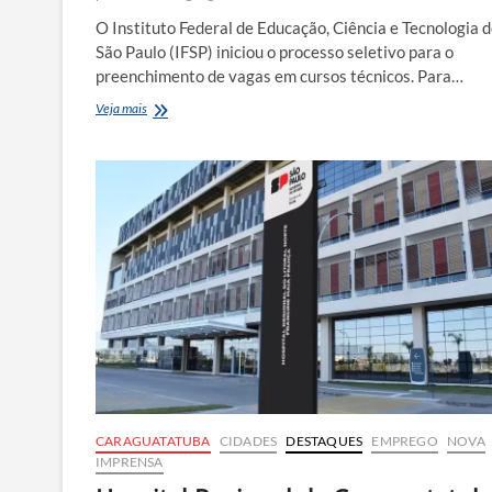
O Instituto Federal de Educação, Ciência e Tecnologia 
São Paulo (IFSP) iniciou o processo seletivo para o
preenchimento de vagas em cursos técnicos. Para…
IFSP
Veja mais
abre
inscrições
para
cursos
técnicos
gratuitos
com
80
vagas
em
Caraguatatuba
CARAGUATATUBA
CIDADES
DESTAQUES
EMPREGO
NOVA
IMPRENSA