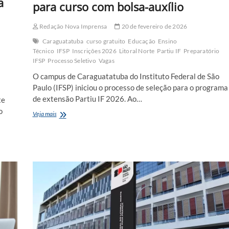
a
para curso com bolsa-auxílio
Redação Nova Imprensa
20 de fevereiro de 2026
Caraguatatuba
curso gratuito
Educação
Ensino
Técnico
IFSP
Inscrições 2026
Litoral Norte
Partiu IF
Preparatório
IFSP
Processo Seletivo
Vagas
O campus de Caraguatatuba do Instituto Federal de São
Paulo (IFSP) iniciou o processo de seleção para o programa
de extensão Partiu IF 2026. Ao…
te
o
IFSP
Veja mais
Caraguatatuba
abre
40
vagas
para
curso
com
bolsa-
auxílio