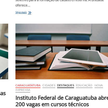
oferece…
Hospital
Veja mais
Regional
do
Litoral
Norte
abre
processo
seletivo
com
salários
de
até
R$
5,1
mil
CARAGUATATUBA
CIDADES
DESTAQUES
EDUCAÇÃO
NOVA
IMPRENSA
sas
Instituto Federal de Caraguatuba abr
200 vagas em cursos técnicos