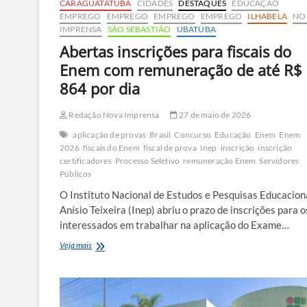
CARAGUATATUBA
CIDADES
DESTAQUES
EDUCAÇÃO
EMPREGO
EMPREGO
EMPREGO
EMPREGO
ILHABELA
NO
IMPRENSA
SÃO SEBASTIÃO
UBATUBA
Abertas inscrições para fiscais do
Enem com remuneração de até R$
864 por dia
Redação Nova Imprensa
27 de maio de 2026
aplicação de provas
Brasil
Concurso
Educação
Enem
Enem
2026
fiscais do Enem
fiscal de prova
Inep
inscrição
inscrição
certificadores
Processo Seletivo
remuneração Enem
Servidores
Públicos
O Instituto Nacional de Estudos e Pesquisas Educacion
Anísio Teixeira (Inep) abriu o prazo de inscrições para o
interessados em trabalhar na aplicação do Exame…
Abertas
Veja mais
inscrições
para
fiscais
do
Enem