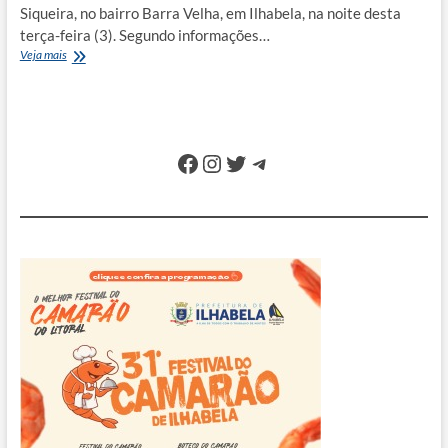
Siqueira, no bairro Barra Velha, em Ilhabela, na noite desta
terça-feira (3). Segundo informações…
Incêndio:
Veja mais
Bombeiros
controlam
fogo
em
vegetação
Facebook
Instagram
Twitter
Telegram
em
Ilhabela