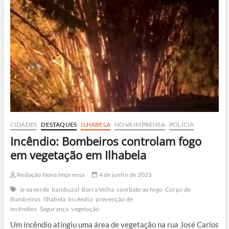
de
240
oportunidades
para
brigadistas
florestais
CIDADES
DESTAQUES
ILHABELA
NOVA IMPRENSA
POLÍCIA
Incêndio: Bombeiros controlam fogo
em vegetação em Ilhabela
Redação Nova Imprensa
4 de junho de 2025
área verde
bambuzal
Barra Velha
combate ao fogo
Corpo de
Bombeiros
Ilhabela
Incêndio
prevenção de
incêndios
Segurança
vegetação
Um incêndio atingiu uma área de vegetação na rua José Carlos