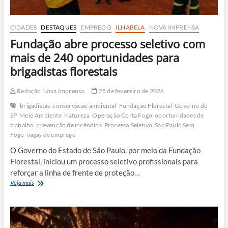
CIDADES
DESTAQUES
EMPREGO
ILHABELA
NOVA IMPRENSA
Fundação abre processo seletivo com
mais de 240 oportunidades para
brigadistas florestais
Redação Nova Imprensa
25 de fevereiro de 2026
brigadistas
conservacao ambiental
Fundação Florestal
Governo de
SP
Meio Ambiente
Natureza
Operação Corta Fogo
oportunidades de
trabalho
prevenção de incêndios
Processo Seletivo
Sao Paulo Sem
Fogo
vagas de emprego
O Governo do Estado de São Paulo, por meio da Fundação
Florestal, iniciou um processo seletivo profissionais para
reforçar a linha de frente de proteção…
Fundação
Veja mais
abre
processo
seletivo
com
mais