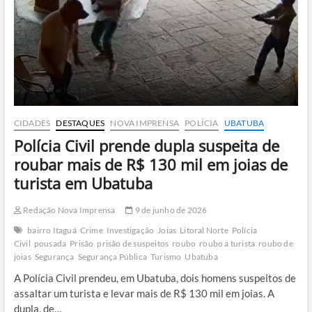
das
Toninhas
CIDADES
DESTAQUES
NOVA IMPRENSA
POLÍCIA
UBATUBA
Polícia Civil prende dupla suspeita de
roubar mais de R$ 130 mil em joias de
turista em Ubatuba
Redação Nova Imprensa
9 de junho de 2026
bairro Itaguá
Crime
Investigação
Joias
Litoral Norte
Polícia
Civil
pousada
Prisão
prisão de suspeitos
roubo
roubo a turista
roubo de
joias
Segurança
Segurança Pública
Turismo
Ubatuba
A Polícia Civil prendeu, em Ubatuba, dois homens suspeitos de
assaltar um turista e levar mais de R$ 130 mil em joias. A
dupla, de…