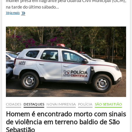
mulher presa em flagrante pela Guarda Civil Municipal (GCM),
na tarde do último sábado…
Mulher
Veja mais
é
presa
em
flagrante
pela
GCM
após
esfaquear
companheiro
em
Maresias
CIDADES
DESTAQUES
NOVA IMPRENSA
POLÍCIA
SÃO SEBASTIÃO
Homem é encontrado morto com sinais
de violência em terreno baldio de São
Sebastião