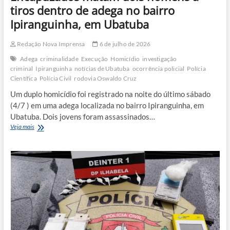
tiros dentro de adega no bairro
Ipiranguinha, em Ubatuba
Redação Nova Imprensa
6 de julho de 2026
Adega
criminalidade
Execução
Homicídio
investigação
criminal
Ipiranguinha
notícias de Ubatuba
ocorrência policial
Polícia
Científica
Polícia Civil
rodovia Oswaldo Cruz
Um duplo homicídio foi registrado na noite do último sábado
(4/7 ) em uma adega localizada no bairro Ipiranguinha, em
Ubatuba. Dois jovens foram assassinados…
Encapuzados
Veja mais
matam
dois
homens
a
tiros
dentro
de
adega
no
bairro
Ipiranguinha,