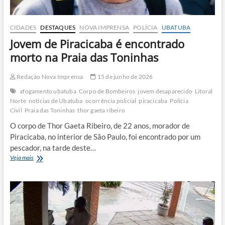
CIDADES
DESTAQUES
NOVA IMPRENSA
POLÍCIA
UBATUBA
Jovem de Piracicaba é encontrado
morto na Praia das Toninhas
Redação Nova Imprensa
15 de junho de 2026
afogamento ubatuba
Corpo de Bombeiros
jovem desaparecido
Litoral
Norte
notícias de Ubatuba
ocorrência policial
piracicaba
Polícia
Civil
Praia das Toninhas
thor gaeta ribeiro
O corpo de Thor Gaeta Ribeiro, de 22 anos, morador de
Piracicaba, no interior de São Paulo, foi encontrado por um
pescador, na tarde deste…
Jovem
Veja mais
de
Piracicaba
é
encontrado
morto
na
Praia