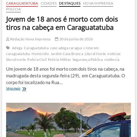
CARAGUATATUBA
CIDADES
DESTAQUES
NOVA IMPRENSA
POLÍCIA
Jovem de 18 anos é morto com dois
tiros na cabeça em Caraguatatuba
Redação Nova Imprensa
30 de junho de 2026
Adega
Caraguatatuba
caso adega caragua
crime em
caraguatatuba
Homicídio
Jardim Casa Branca
Litoral Norte
notícias
litoral norte
Polícia Civil
Polícia Militar
Segurança Pública
violência
Um jovem de 18 anos foi morto com dois tiros na cabeça, na
madrugada desta segunda-feira (29), em Caraguatatuba. O
corpo foi localizado na Rua…
Jovem
Veja mais
de
18
anos
é
morto
com
dois
tiros