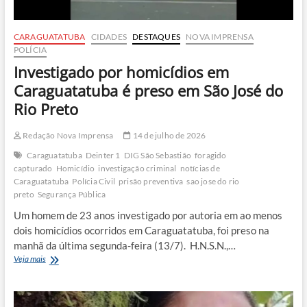
CARAGUATATUBA
CIDADES
DESTAQUES
NOVA IMPRENSA
POLÍCIA
Investigado por homicídios em
Caraguatatuba é preso em São José do
Rio Preto
Redação Nova Imprensa
14 de julho de 2026
Caraguatatuba
Deinter 1
DIG São Sebastião
foragido
capturado
Homicídio
investigação criminal
notícias de
Caraguatatuba
Polícia Civil
prisão preventiva
sao jose do rio
preto
Segurança Pública
Um homem de 23 anos investigado por autoria em ao menos
dois homicídios ocorridos em Caraguatatuba, foi preso na
manhã da última segunda-feira (13/7). H.N.S.N.,…
Investigado
Veja mais
por
homicídios
em