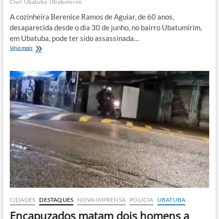
Civil
Ubatuba
Ubatumirim
A cozinheira Berenice Ramos de Aguiar, de 60 anos,
desaparecida desde o dia 30 de junho, no bairro Ubatumirim,
em Ubatuba, pode ter sido assassinada…
Presa
Veja mais
patroa
suspeita
de
envolvimento
em
homicídio
de
cozinheira
desaparecida
em
Ubatuba
CIDADES
DESTAQUES
NOVA IMPRENSA
POLÍCIA
UBATUBA
Encapuzados matam dois homens a