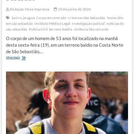
Redação Nova Imprensa
19 de junho de 2026
bairro jaraguá
Corpo encontrado
crime em São Sebastião
homicidio
em são sebastião
Instituto Médico Legal
Investigação policial
notícias de
são sebastião
Polícia Civil
terreno baldio
violência litoral norte
O corpo de um homem de 53 anos foi localizado na manhã
desta sexta-feira (19), em um terreno baldio na Costa Norte
de São Sebastião,…
Homem
Veja mais
é
encontrado
morto
com
sinais
de
violência
em
terreno
baldio
de
São
Sebastião