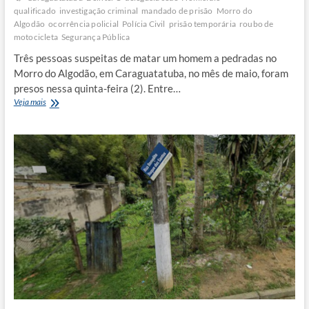
qualificado
investigação criminal
mandado de prisão
Morro do
Algodão
ocorrência policial
Polícia Civil
prisão temporária
roubo de
motocicleta
Segurança Pública
Três pessoas suspeitas de matar um homem a pedradas no
Morro do Algodão, em Caraguatatuba, no mês de maio, foram
presos nessa quinta-feira (2). Entre…
Mãe
Veja mais
e
filho
são
presos
acusados
de
matar
homem
a
pedradas
em
Caraguatatuba