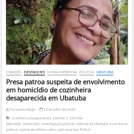
Caraguatatuba
é
preso
em
São
José
do
Rio
Preto
CIDADES
DESTAQUES
NOVA IMPRENSA
POLÍCIA
UBATUBA
Presa patroa suspeita de envolvimento
em homicídio de cozinheira
desaparecida em Ubatuba
Fernanda Veiga
11 de julho de 2026
cozinheira desaparecida
Deinter 1
DIG São
Sebastião
Homicídio
Investigação policial
notícias de Ubatuba
ocorrência
policial
operacao ultimo rastro
patroa presa
Polícia