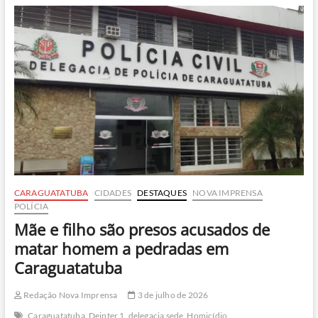
comercializava
cocaína
pura
em
hotel
de
Ilhabela
CARAGUATATUBA
CIDADES
DESTAQUES
NOVA IMPRENSA
POLÍCIA
Mãe e filho são presos acusados de
matar homem a pedradas em
Caraguatatuba
Redação Nova Imprensa
3 de julho de 2026
Caraguatatuba
Deinter 1
delegacia sede
Homicídio