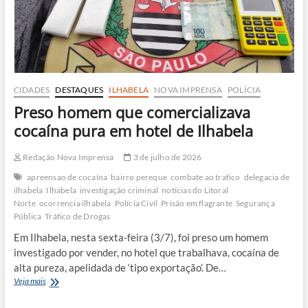
em
Ubatuba
CIDADES
DESTAQUES
ILHABELA
NOVA IMPRENSA
POLÍCIA
Preso homem que comercializava
cocaína pura em hotel de Ilhabela
Redação Nova Imprensa
3 de julho de 2026
apreensao de cocaína
bairro pereque
combate ao trafico
delegacia de
ilhabela
Ilhabela
investigação criminal
notícias do Litoral
Norte
ocorrencia ilhabela
Polícia Civil
Prisão em flagrante
Segurança
Pública
Tráfico de Drogas
Em Ilhabela, nesta sexta-feira (3/7), foi preso um homem
investigado por vender, no hotel que trabalhava, cocaína de
alta pureza, apelidada de ‘tipo exportação’. De…
Preso
Veja mais
homem
que