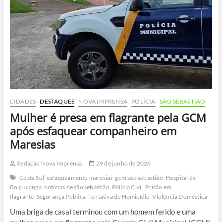
na
cabeça
em
Caraguatatuba
CIDADES
DESTAQUES
NOVA IMPRENSA
POLÍCIA
SÃO SEBASTIÃO
Mulher é presa em flagrante pela GCM
após esfaquear companheiro em
Maresias
Redação Nova Imprensa
29 de junho de 2026
Costa Sul
esfaqueamento maresias
gcm são sebastião
Hospital de
Boiçucanga
notícias de são sebastião
Polícia Civil
Prisão em
flagrante
Segurança Pública
Tentativa de Homicídio
Violência Doméstica
Uma briga de casal terminou com um homem ferido e uma