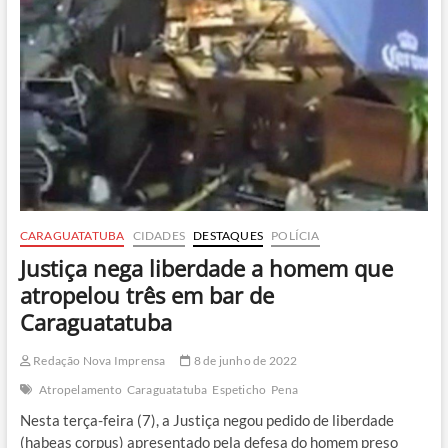
de
Caraguatatuba
para
feriado
CARAGUATATUBA
CIDADES
DESTAQUES
POLÍCIA
Justiça nega liberdade a homem que
atropelou três em bar de
Caraguatatuba
Redação Nova Imprensa
8 de junho de 2022
Atropelamento
Caraguatatuba
Espeticho
Pena
Nesta terça-feira (7), a Justiça negou pedido de liberdade
(habeas corpus) apresentado pela defesa do homem preso