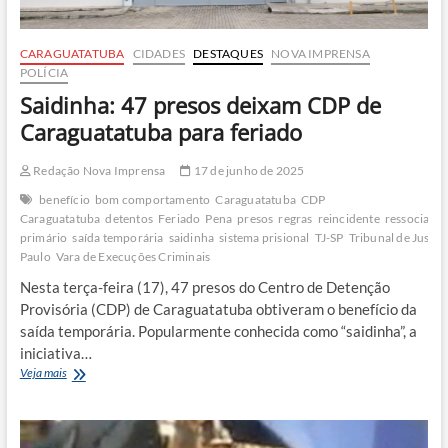
CARAGUATATUBA
CIDADES
DESTAQUES
NOVA IMPRENSA
POLÍCIA
Saidinha: 47 presos deixam CDP de
Caraguatatuba para feriado
Redação Nova Imprensa
17 de junho de 2025
benefício
bom comportamento
Caraguatatuba
CDP
Caraguatatuba
detentos
Feriado
Pena
presos
regras
reincidente
ressocializ
primário
saída temporária
saidinha
sistema prisional
TJ-SP
Tribunal de Justiç
Paulo
Vara de Execuções Criminais
Nesta terça-feira (17), 47 presos do Centro de Detenção
Provisória (CDP) de Caraguatatuba obtiveram o benefício da
saída temporária. Popularmente conhecida como “saidinha”, a
iniciativa…
Saidinha:
Veja mais
47
presos
deixam
CDP