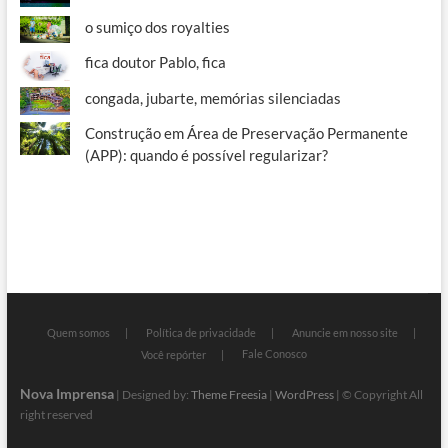
o sumiço dos royalties
fica doutor Pablo, fica
congada, jubarte, memórias silenciadas
Construção em Área de Preservação Permanente
(APP): quando é possível regularizar?
Quem somos
Política de privacidade
Anuncie em nosso site
Fale Conosco
Você repórter
Nova Imprensa
| Designed by:
Theme Freesia
|
WordPress
| © Copyright All
right reserved