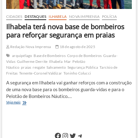
CIDADES
DESTAQUES
ILHABELA
NOVA IMPRENSA
POLÍCIA
Ilhabela terá nova base de bombeiros
para reforçar segurança em praias
Redação Nova Imprensa
18 de agosto de 2025
arquipélago
Base de Bombeiros
Corpo de Bombeiros
Guarda-
Vidas
Guilherme Derrite
Ilhabela
Mar
Pelotão
Náutico
praias
resgate
Salvamento
Segurança Pública
Tarcísio de
Freitas
Tenente-Coronel Valdizar
Toninho Colucci
A segurança em Ilhabela vai ganhar reforços com a construção
de uma nova base para os bombeiros guarda-vidas e para o
Pelotão de Bombeiros Náutico.…
Ilhabela
Veja mais
terá
nova
base
de
bombeiros
Facebook
Instagram
Twitter
Telegram
para