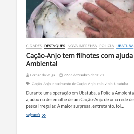
CIDADES
DESTAQUES
NOVA IMPRENSA
POLÍCIA
UBATUBA
Cação-Anjo tem filhotes com ajuda
Ambiental
Fernanda Veiga
22 de dezembro de 2023
Cação-Anjo
nascimento de Cação-Anjo
raia-viola
Ubatuba
Durante uma operação em Ubatuba, a Polícia Ambienta
ajudou no desemalhe de um Cação-Anjo de uma rede de
pesca irregular. A maior surpresa, entretanto, foi…
Cação-
Veja mais
Anjo
tem
filhotes