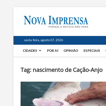
Skip
to
Nov
content
AS PRINCI
sexta-feira, agosto 07, 2026
CIDADES
POR AÍ
OPINIÃO
ESPECIAIS
Tag:
nascimento de Cação-Anjo