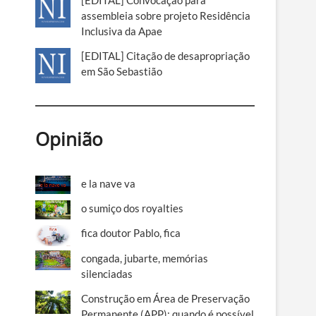
[EDITAL] Convocação para
assembleia sobre projeto Residência
Inclusiva da Apae
[EDITAL] Citação de desapropriação
em São Sebastião
Opinião
e la nave va
o sumiço dos royalties
fica doutor Pablo, fica
congada, jubarte, memórias
silenciadas
Construção em Área de Preservação
Permanente (APP): quando é possível