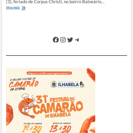
(3), feriado de Corpus Christi, no bairro Balneário…
Evento
Veja mais
clandestino
de
manobras
termina
com
Facebook
Instagram
Twitter
Telegram
15
motos
apreendidas