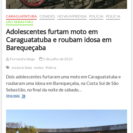
CARAGUATATUBA
CIDADES
NOVA IMPRENSA
POLÍCIA
POLÍCIA
SÃO SEBASTIÃO
Adolescentes furtam moto em
Caraguatatuba e roubam idosa em
Barequeçaba
Fernanda Veiga
5 de julho de 2021
motocicletas
motos
Polícia
Dois adolescentes furtaram uma moto em Caraguatatuba e
roubaram uma idosa em Barequeçaba, na Costa Sul de São
Sebastião, no final da noite de sábado…
Adolescentes
Veja mais
furtam
moto
em
Caraguatatuba
e
roubam
idosa