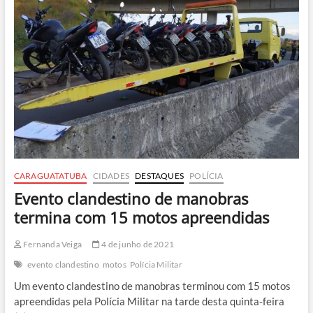
em
Barequeçaba
CARAGUATATUBA
CIDADES
DESTAQUES
POLÍCIA
Evento clandestino de manobras
termina com 15 motos apreendidas
Fernanda Veiga
4 de junho de 2021
evento clandestino
motos
Polícia Militar
Um evento clandestino de manobras terminou com 15 motos
apreendidas pela Polícia Militar na tarde desta quinta-feira