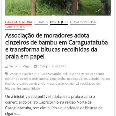
CARAGUATATUBA
CIDADES
DESTAQUES
NOVA IMPRENSA
VARIEDADES
Associação de moradores adota
cinzeiros de bambu em Caraguatatuba
e transforma bitucas recolhidas da
praia em papel
Fernanda Veiga
30 de junho de 2026
Ascapri
Capricórnio
Caraguatatuba
celulose de cigarro
ecoponto
martim de sa
meio ambiente caraguatatuba
notícias Caraguatatuba
Poiato
Recicla
praia do capricórnio
Preservação Ambiental
reciclagem de
bitucas
Sustentabilidade
Uma iniciativa sustentável adotada na praia e centro
comercial do bairro Capricórnio, na região Norte de
Caraguatatuba, tem diminuído a quantidade de bitucas de
cigarro…