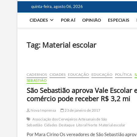
quinta-feira, agosto 06, 2026
CIDADES
POR AÍ
OPINIÃO
ESPECIAIS
Tag:
Material escolar
CADERNOS
CIDADES
EDUCAÇÃO
EDUCAÇÃO
POLÍTICA
SEBASTIÃO
São Sebastião aprova Vale Escolar 
comércio pode receber R$ 3,2 mi
Nova Imprensa
23 de janeiro de 2017
Associação dos Cervejeiros Artesanais de São
Sebastião
Cidades
Destaque
Litoral Norte
Material escolar
Por Mara Cirino Os vereadores de São Sebastião apro