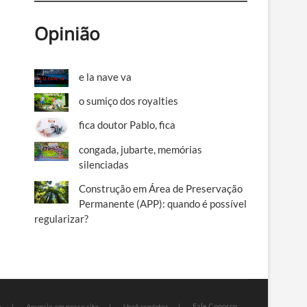
Opinião
e la nave va
o sumiço dos royalties
fica doutor Pablo, fica
congada, jubarte, memórias
silenciadas
Construção em Área de Preservação
Permanente (APP): quando é possível
regularizar?
Fale Conosco
e
Anuncie em nosso site
Você repórter