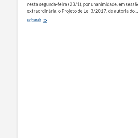
nesta segunda-feira (23/1), por unanimidade, em sessã
extraordinária, o Projeto de Lei 3/2017, de autoria do…
São
Veja mais
Sebastião
aprova
Vale
Escolar
e
comércio
pode
receber
R$
3,2
mi